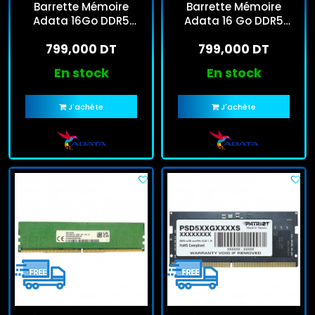
Barrette Mémoire
Barrette Mémoire
Adata 16Go DDR5
Adata 16 Go DDR5
5600Mhz U-Dimm
4800MHZ SO-DIMM
799,000 DT
799,000 DT
En stock
En stock
J'achète
J'achète