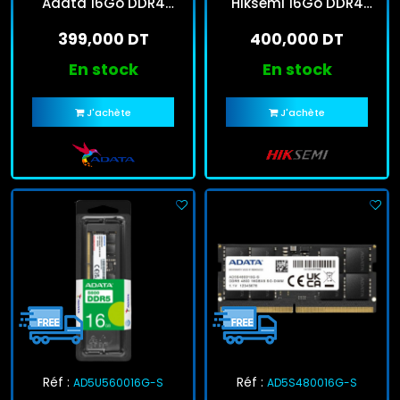
Adata 16Go DDR4
Hiksemi 16Go DDR4
3200Mhz
3200MHz U-Dimm
399,000 DT
400,000 DT
En stock
En stock
J'achète
J'achète
Réf :
Réf :
AD5U560016G-S
AD5S480016G-S