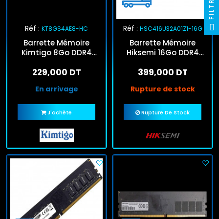
FILTRE
Réf :
Réf :
KT8GS4AE8-HC
HSC416U32A01Z1-16G
Barrette Mémoire
Barrette Mémoire
Kimtigo 8Go DDR4
Hiksemi 16Go DDR4
3200MHz SO-DIMM
3200MHz U-Dimm
229,000 DT
399,000 DT
En arrivage
Rupture de stock
J'achète
Rupture De Stock