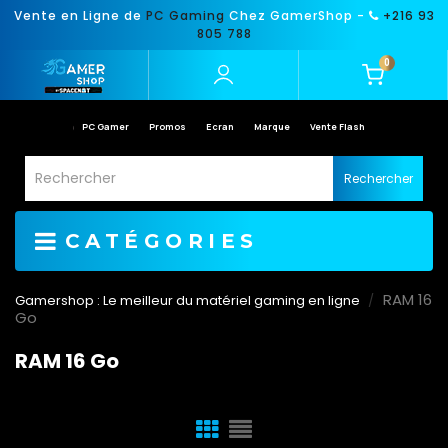
Vente en Ligne de
PC Gaming
Chez GamerShop -
+216 93
805 788
0
PC Gamer
Promos
Ecran
Marque
Vente Flash
Rechercher
CATÉGORIES
RAM 16
Gamershop : Le meilleur du matériel gaming en ligne
Go
RAM 16 Go