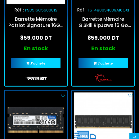
Réf :
Réf :
PSD516G560081S
F5-4800S4039A16GX1
Barrette Mémoire
Barrette Mémoire
Patriot Signature 16Go
G.Skill RipJaws 16 Go
DDR5 5600Mhz
DDR5 4800 Mhz
859,000 DT
859,000 DT
En stock
En stock
J'achète
J'achète