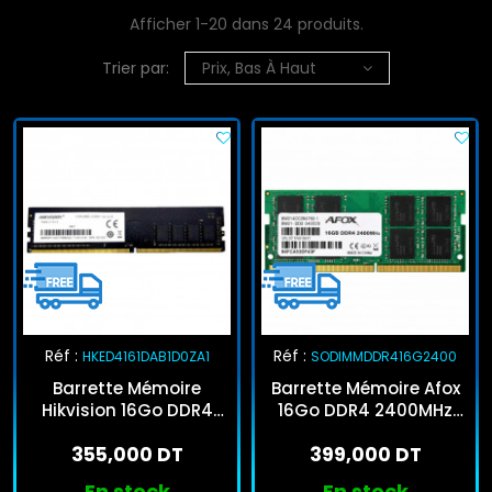
Afficher 1-20 dans 24 produits.
Trier par:
Prix, Bas À Haut
Réf :
Réf :
HKED4161DAB1D0ZA1
SODIMMDDR416G2400
Barrette Mémoire
Barrette Mémoire Afox
Hikvision 16Go DDR4
16Go DDR4 2400MHz
2666HZ Dimm
SO-DIMM
355,000 DT
399,000 DT
En stock
En stock