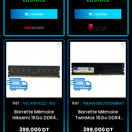
J'achète
J'achète
Réf :
Réf :
HSC416U32Z2-16G
TMD416GB3200D16BKX7
Barrette Mémoire
Barrette Mémoire
Hiksemi 16Go DDR4
TwinMos 16Go DDR4
3200MHz U-Dimm
3200MHz U-DIMM
399,000 DT
399,000 DT