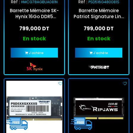
Réf :
Réf :
HMCG78AGBUA081N
PSD516G480081S
Barrette Mémoire SK-
Barrette Mémoire
Hynix 16Go DDR5
Patriot Signature Line
5600MHz U-DIMM
16Go DDR5 4800MHz
799,000 DT
799,000 DT
SO-DIMM
En stock
En stock
J'achète
J'achète