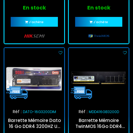
En stock
En stock
J'achète
J'achète
Réf :
Réf :
DATO-16G3200DIM
MDD416GB3200D
Barrette Mémoire Dato
Barrette Mémoire
16 Go DDR4 3200HZ U-
TwinMOS 16Go DDR4
Dimm
3200 MHz