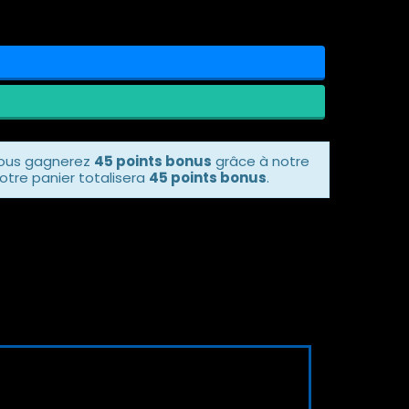
vous gagnerez
45 points bonus
grâce à notre
otre panier totalisera
45 points bonus
.