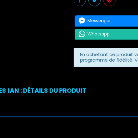
Messenger
Whatsapp
En achetant ce produit 
programme de fidélité. V
S 1AN : DÉTAILS DU PRODUIT