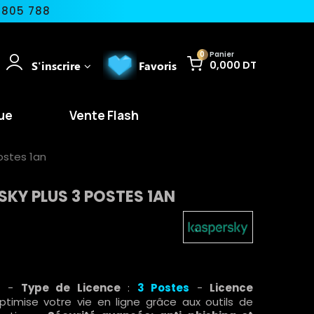
 805 788
0
Panier
S'inscrire
Favoris
0,000 DT
ue
Vente Flash
Postes 1an
SKY PLUS 3 POSTES 1AN
s
-
Type de Licence
:
3
Postes
-
Licence
ptimise votre vie en ligne grâce aux outils de