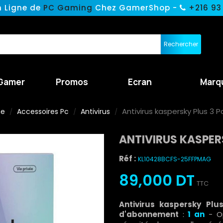
n Ligne de
PC Gaming
Chez GamerShop -
+216 93
Rechercher
Gamer
Promos
Ecran
Marq
Antivirus kaspersky Plus 3 
ne
Accessoires Pc
Antivirus
ANTIVIRUS KASPER
Réf :
KL10428BCFS-25FFPMAG
89,000 DT
TTC
Antivirus kaspersky Plu
d'abonnement
:
1 an
- O