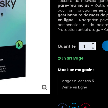
sécurité de nouvelle gén
pare-feu inclus
- Outils 
pour un fonctionnement
gestionnaire de mots de pa
en ligne
- Navigation priv
personnelles et de paiem
Protection antipiratage - 
Quantité
En arrivage
Stock en magasin :
Magasin Menzah 5
Vente en Ligne