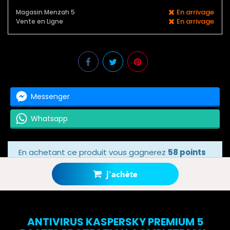
En arrivage
Magasin Menzah 5
En arrivage
Vente en Ligne
Messenger
Whatsapp
En achetant ce produit vous gagnerez
58 points
bonus
grâce à notre programme de fidélité.
Votre panier totalisera
58 points bonus
.
j'achète
ANTIVIRUS KASPERSKY PREMIUM 5