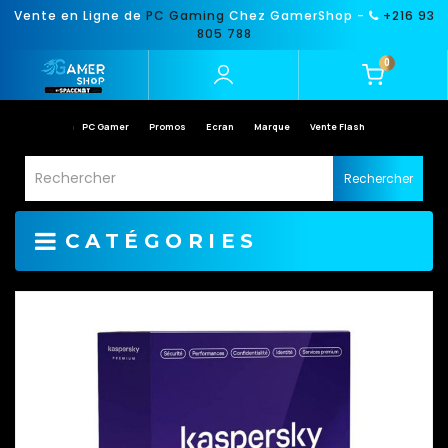
Vente en Ligne de
PC Gaming
Chez GamerShop -
+216 93
805 788
0
PC Gamer
Promos
Ecran
Marque
Vente Flash
Rechercher
CATÉGORIES