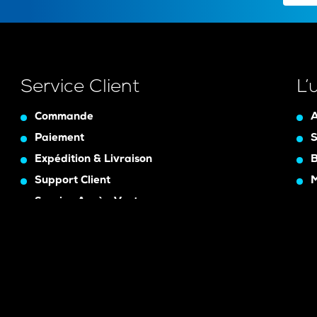
Service Client
L’
Commande
A
Paiement
S
Expédition & Livraison
B
Support Client
Service Après-Vente
Assurance Garanty