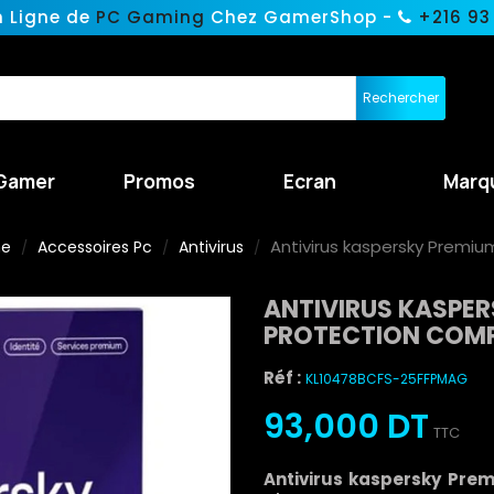
n Ligne de
PC Gaming
Chez GamerShop -
+216 93
Rechercher
Gamer
Promos
Ecran
Marq
Antivirus kaspersky Premi
ne
Accessoires Pc
Antivirus
ANTIVIRUS KASPER
PROTECTION COMP
Réf :
KL10478BCFS-25FFPMAG
93,000 DT
TTC
Antivirus kaspersky Pr