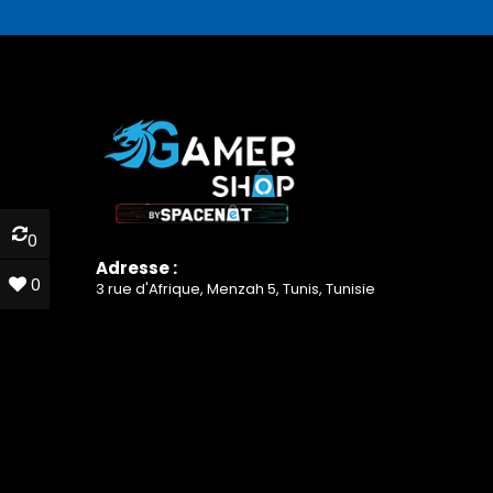
0
0
Adresse :
0
0
3 rue d'Afrique, Menzah 5, Tunis, Tunisie