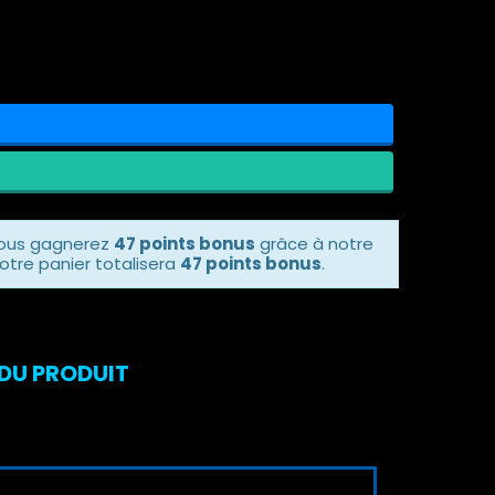
vous gagnerez
47 points bonus
grâce à notre
otre panier totalisera
47 points bonus
.
 DU PRODUIT