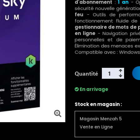
d'abonnement
:
1 an
- Op
sécurité nouvelle générati
feu
- Outils de performa
fonctionnement fluide de
gestionnaire de mots de pa
en ligne
- Navigation priv
personnelles et de paiem
Élimination des menaces exi
Compatible avec : Windows
Quantité
En arrivage
Stock en magasin :
Magasin Menzah 5
Vente en Ligne