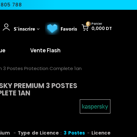
 805 788
0
Panier
S'inscrire
Favoris
0,000 DT
ue
Vente Flash
um 3 Postes Protection Complete 1an
SKY PREMIUM 3 POSTES
LETE 1AN
emium
-
Type de Licence
:
3
Postes
-
Licence