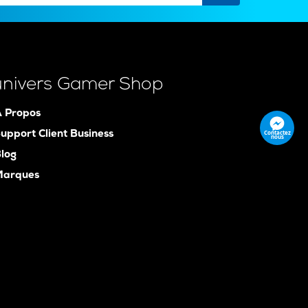
univers Gamer Shop
 Propos
Contactez
upport Client Business
nous
log
Marques