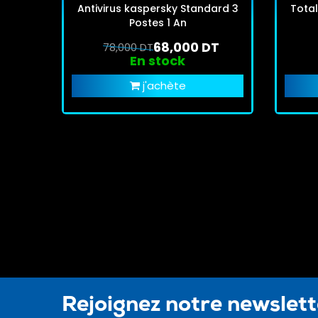
Antivirus kaspersky Standard 3
Total
Postes 1 An
68,000 DT
78,000 DT
En stock
j'achète
Rejoignez notre newslet