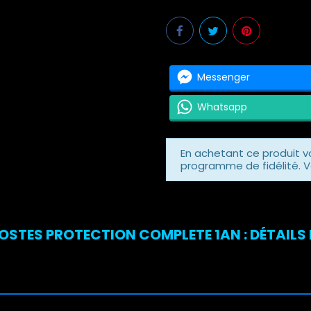
Messenger
Whatsapp
En achetant ce produit 
programme de fidélité. V
OSTES PROTECTION COMPLETE 1AN : DÉTAILS