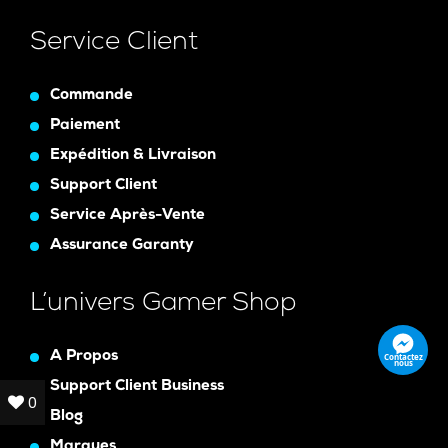
Service Client
Commande
Paiement
Expédition & Livraison
Support Client
Service Après-Vente
Assurance Garanty
L’univers Gamer Shop
A Propos
Contactez
nous
Support Client Business
0
0
Blog
Marques