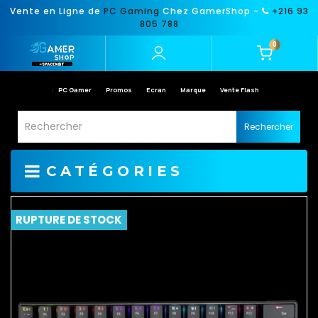
Vente en Ligne de
PC Gaming
Chez GamerShop -
+216 93
805 788
0
PC Gamer
Promos
Ecran
Marque
Vente Flash
Rechercher
CATÉGORIES
RUPTURE DE STOCK