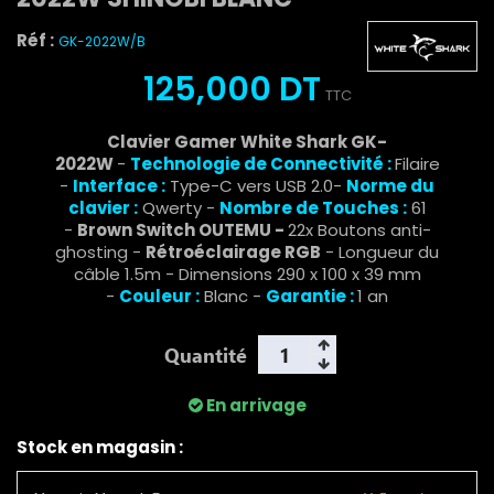
Réf :
GK-2022W/B
125,000 DT
TTC
Clavier Gamer White Shark GK-
2022W
-
Technologie de Connectivité :
Filaire
-
Interface :
Type-C vers USB 2.0-
Norme du
clavier :
Qwerty -
Nombre de Touches :
61
-
Brown Switch OUTEMU -
22x Boutons anti-
ghosting -
Rétroéclairage RGB
- Longueur du
câble 1.5m - Dimensions 290 x 100 x 39 mm
-
Couleur :
Blanc -
Garantie :
1 an
Quantité
En arrivage
Stock en magasin :