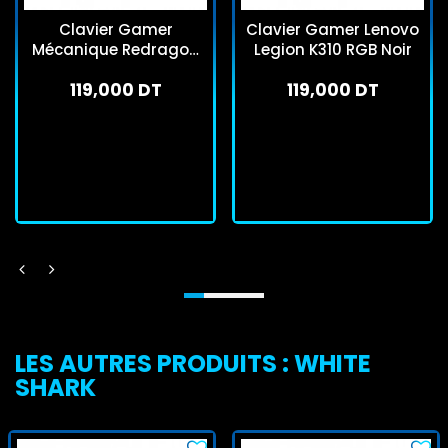
Clavier Gamer
Clavier Gamer Lenovo
Mécanique Redragon
Legion K310 RGB Noir
Fizz K617 RGB
119,000 DT
119,000 DT
Transparent
En stock
En stock
J'achète
J'achète
LES AUTRES PRODUITS : WHITE
SHARK