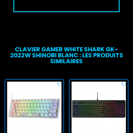
CLAVIER GAMER WHITE SHARK GK-
2022W SHINOBI BLANC : LES PRODUITS
SIMILAIRES