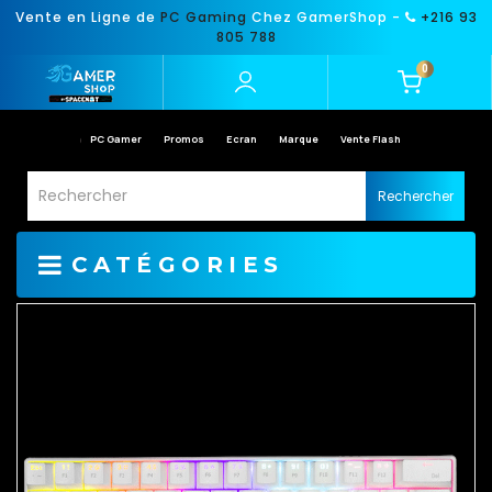
Vente en Ligne de
PC Gaming
Chez GamerShop -
+216 93
805 788
0
PC Gamer
Promos
Ecran
Marque
Vente Flash
Rechercher
CATÉGORIES