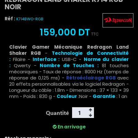
NOIR
Réf :
K714BWO-RGB
159,000 DT
TTC
Clavier Gamer Mécanique Redragon Land
Shaker RGB
-
Technologie de Connectivité
:
Filaire -
Interface :
USB-C -
Norme du clavier
:
Qwerty -
Nombre de Touches :
81 touches
mécaniques - Taux de réponse : 8000 Hz (temps de
réponse de 0,125 ms) -
R
étroéclairage RGB
avec
20 effets personnalisables via le logiciel Redragon -
Longueur du câble : 1.8m - Dimensions : 37 × 133 × 39
mm - Poids : 830 g -
Couleur
:Noir -
Garantie
: 1 an
Quantité
En arrivage