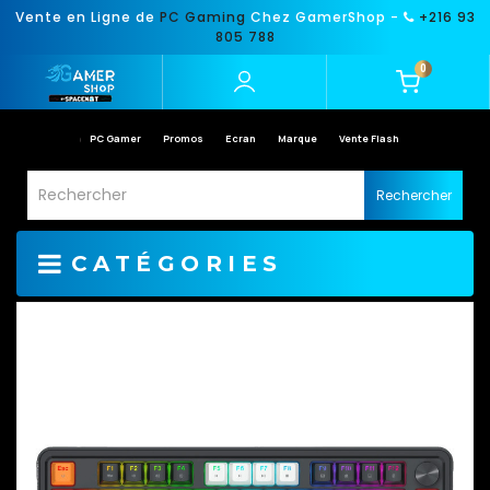
Vente en Ligne de
PC Gaming
Chez GamerShop -
+216 93
805 788
0
PC Gamer
Promos
Ecran
Marque
Vente Flash
Rechercher
CATÉGORIES