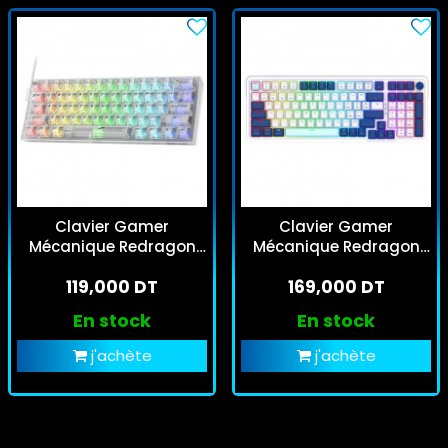
Clavier Gamer
Clavier Gamer
Mécanique Redragon
Mécanique Redragon
Fizz K617 RGB
Eisa Pro K686WB RGB
119,000 DT
169,000 DT
Transparent
Bleu
En stock
En stock
j'achète
j'achète