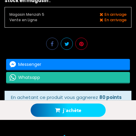
Stock en magasin :
En arrivage
Magasin Menzah 5
En arrivage
Vente en Ligne
Messenger
Whatsapp
En achetant ce produit vous gagnerez
80 points
bonus
grâce à notre programme de fidélité.
Votre panier totalisera
80 points bonus
.
j'achète