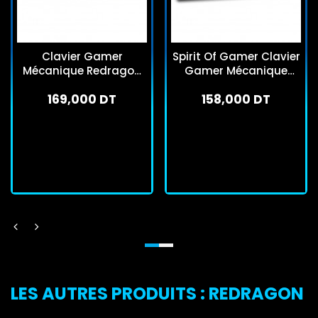
Clavier Gamer
Spirit Of Gamer Clavier
Mécanique Redragon
Gamer Mécanique
Eisa Pro K686WB RGB
Xpert k600 Sans Fil Gris
169,000 DT
158,000 DT
Bleu
En stock
En stock
J'achète
J'achète
LES AUTRES PRODUITS : REDRAGON