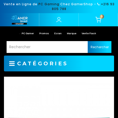
Vente en Ligne de
PC Gaming
Chez GamerShop -
+216 93
805 788
0
PC Gamer
Promos
Ecran
Marque
Vente Flash
Rechercher
CATÉGORIES