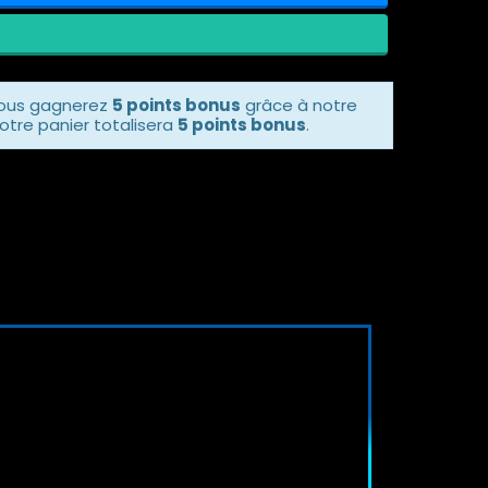
vous gagnerez
5 points bonus
grâce à notre
otre panier totalisera
5 points bonus
.