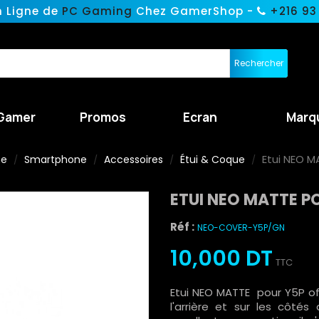
n Ligne de
PC Gaming
Chez GamerShop -
+216 93
Rechercher
Gamer
Promos
Ecran
Marq
Etui NEO M
ne
Smartphone
Accessoires
Étui & Coque
ETUI NEO MATTE P
Réf :
NEO-COVER-Y5P/GN
10,000 DT
TTC
Etui NEO MATTE pour Y5P off
l'arrière et sur les côté