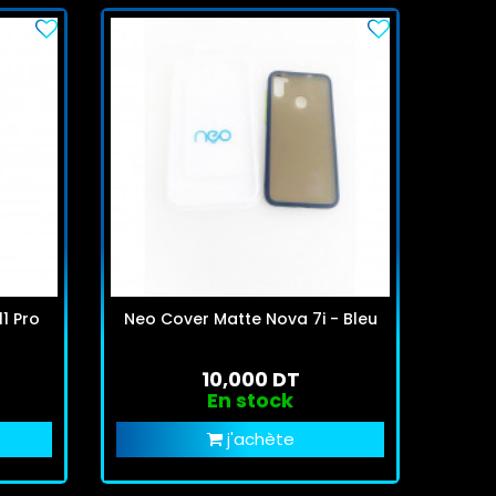
1 Pro
Neo Cover Matte Nova 7i - Bleu
Neo 
10,000 DT
En stock
j'achète