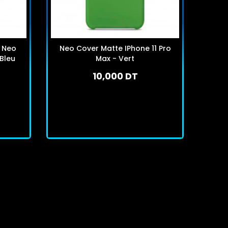
e Neo
Neo Cover Matte IPhone 11 Pro
Neo 
 Bleu
Max - Vert
10,000 DT
En stock
J'achète