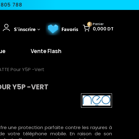
 805 788
0
Panier
S'inscrire
Favoris
0,000 DT
ue
Vente Flash
ATTE Pour Y5P -Vert
OUR Y5P -VERT
re une protection parfaite contre les rayures à
s de votre téléphone mobile. En raison de son