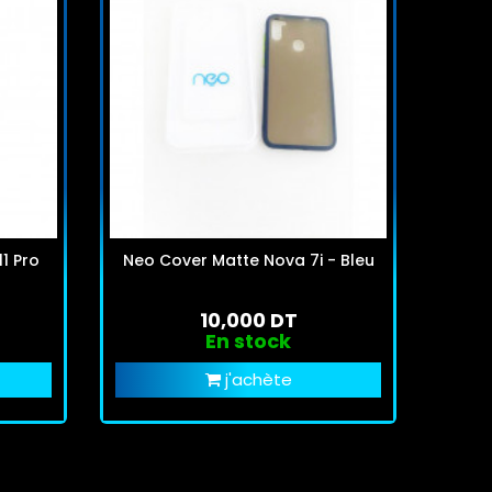
1 Pro
Neo Cover Matte Nova 7i - Bleu
Neo 
10,000 DT
En stock
j'achète