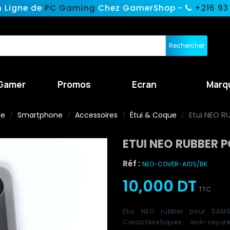
n Ligne de
PC Gaming
Chez GamerShop -
+216 93
Rechercher
Gamer
Promos
Ecran
Marq
Etui NEO R
ne
Smartphone
Accessoires
Étui & Coque
ETUI NEO RUBBER 
Réf :
NEO-COVER-A10S/BK
10,000 DT
TTC
Etui
NEO rubber pour
SAM
Caractéristiques anti-ra