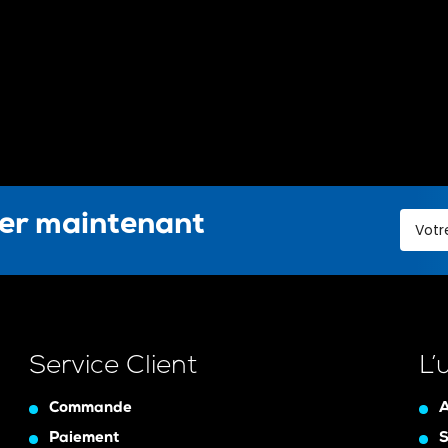
ter maintenant
Service Client
L’
Commande
A
Paiement
S