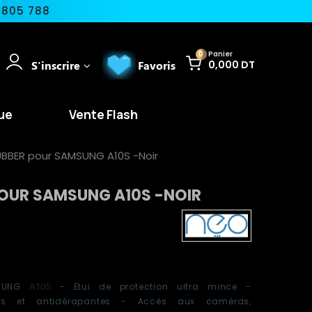
 805 788
0
Panier
S'inscrire
Favoris
0,000 DT
ue
Vente Flash
UBBER pour SAMSUNG A10S -Noir
POUR SAMSUNG A10S -NOIR
SUNG
- Etui de protection ultra mince -
A10S
yures et antidérapantes - Accès aux caméras,