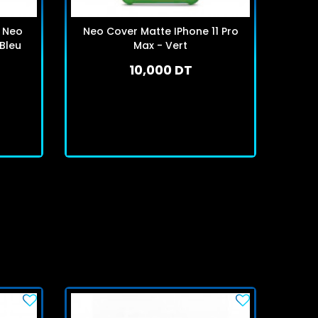
e Neo
Neo Cover Matte IPhone 11 Pro
Neo 
 Bleu
Max - Vert
10,000 DT
En stock
J'achète