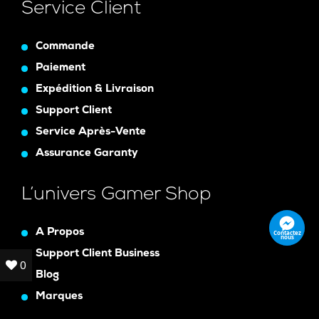
Service Client
Commande
Paiement
Expédition & Livraison
Support Client
Service Après-Vente
Assurance Garanty
L’univers Gamer Shop
A Propos
Contactez
nous
Support Client Business
0
0
Blog
Marques