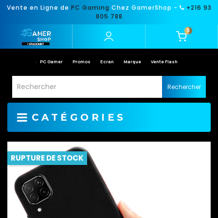
Vente en Ligne de
PC Gaming
Chez GamerShop -
+216 93
805 788
0
PC Gamer
Promos
Ecran
Marque
Vente Flash
Rechercher
CATÉGORIES
RUPTURE DE STOCK