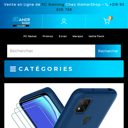
Vente en Ligne de
PC Gaming
Chez GamerShop -
+216 93
805 788
0
PC Gamer
Promos
Ecran
Marque
Vente Flash
Rechercher
CATÉGORIES