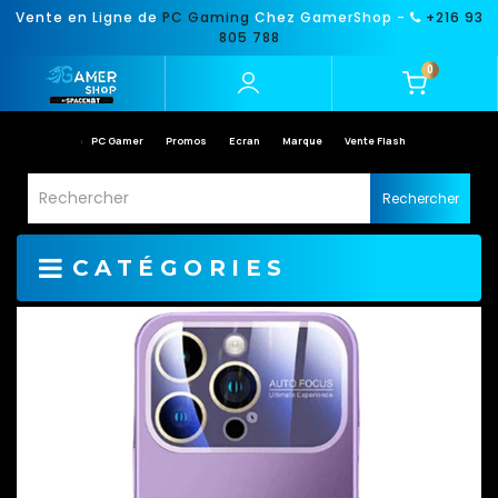
Vente en Ligne de
PC Gaming
Chez GamerShop -
+216 93
805 788
0
PC Gamer
Promos
Ecran
Marque
Vente Flash
Rechercher
CATÉGORIES