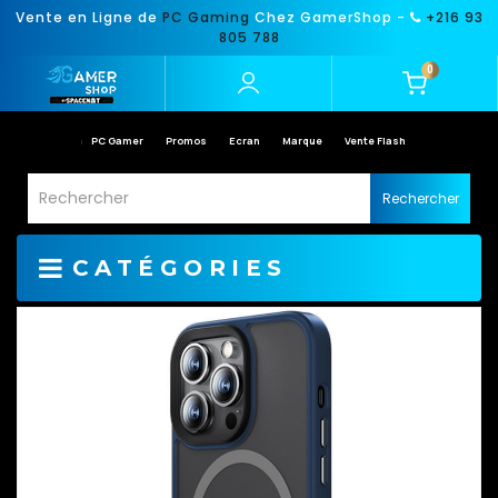
Vente en Ligne de
PC Gaming
Chez GamerShop -
+216 93
805 788
0
PC Gamer
Promos
Ecran
Marque
Vente Flash
Rechercher
CATÉGORIES