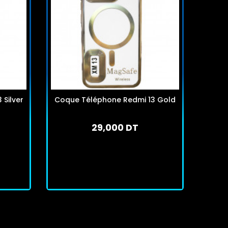
Silver
Coque Téléphone Redmi 13 Gold
Coqu
29,000 DT
En stock
J'achète