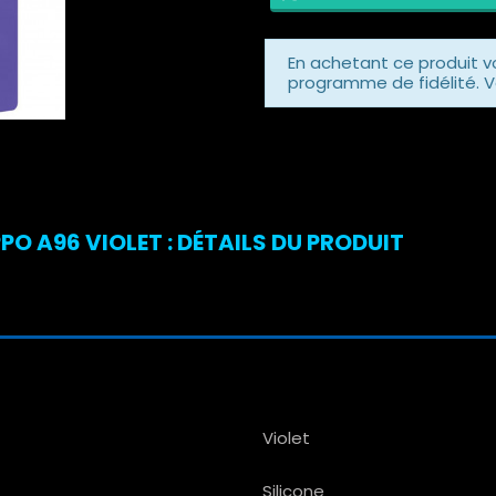
En achetant ce produit 
programme de fidélité. V
O A96 VIOLET : DÉTAILS DU PRODUIT
Violet
Silicone