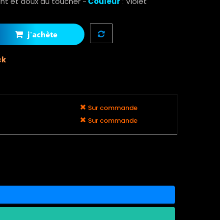
ant et doux au toucher -
Couleur
: Violet
j'achète
ck
Sur commande
Sur commande