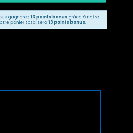
vous gagnerez
13 points bonus
grâce à notre
otre panier totalisera
13 points bonus
.