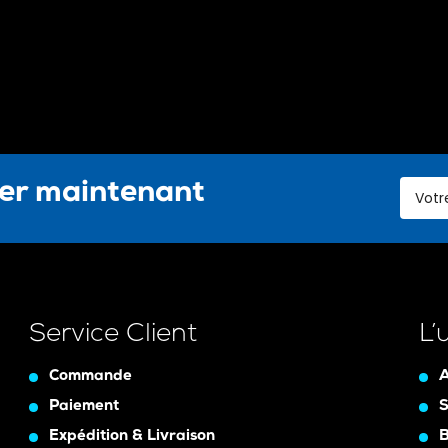
ter maintenant
Service Client
L’
Commande
A
Paiement
S
Expédition & Livraison
B