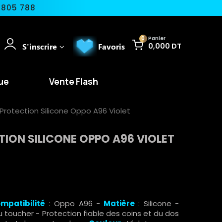
 805 788
0
Panier
S'inscrire
Favoris
0,000 DT
ue
Vente Flash
rotection Silicone Oppo A96 Violet
ION SILICONE OPPO A96 VIOLET
mpatibilité
: Oppo A96 -
Matière
: Silicone -
u toucher - Protection fiable des coins et du dos