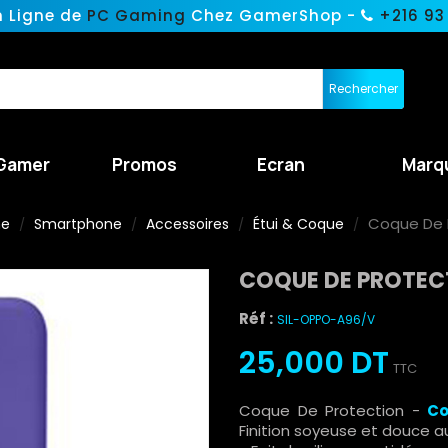
n Ligne de
PC Gaming
Chez GamerShop -
+216 93
Rechercher
Gamer
Promos
Ecran
Marq
Coque De P
ne
Smartphone
Accessoires
Étui & Coque
COQUE DE PROTECT
Réf :
SIL-OPPO-A96/V
25,000 DT
TTC
Coque De Protection -
Co
Finition soyeuse et douce a