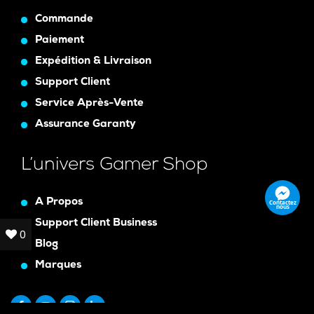
Commande
Paiement
Expédition & Livraison
Support Client
Service Après-Vente
Assurance Garanty
L’univers Gamer Shop
A Propos
Contactez
nous
Support Client Business
0
0
Blog
Marques