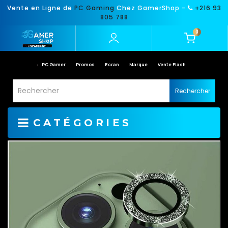
Vente en Ligne de
PC Gaming
Chez GamerShop -
+216 93
805 788
0
PC Gamer
Promos
Ecran
Marque
Vente Flash
Rechercher
CATÉGORIES