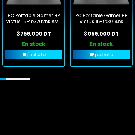
PC Portable Gamer HP
PC Portable Gamer HP
Victus 15-fb3702nk AMD
Victus 15-fb3014nk
Ryzen 5 16Go 512Go SSD
Ryzen 7 16Go 512Go SSD
3 759,000 DT
3 059,000 DT
Windows 11 Pro
Windows 11 Pro
En stock
En stock
j'achète
j'achète