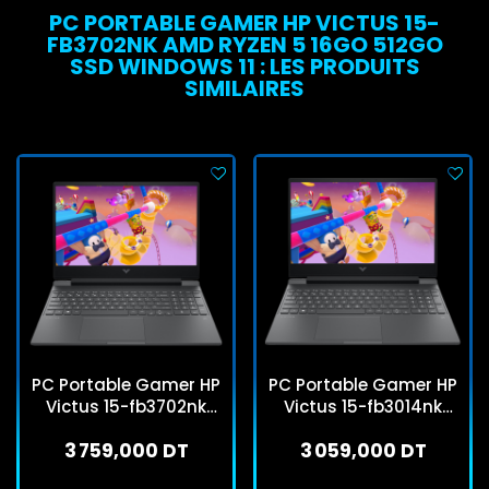
PC PORTABLE GAMER HP VICTUS 15-
FB3702NK AMD RYZEN 5 16GO 512GO
SSD WINDOWS 11 : LES PRODUITS
SIMILAIRES
PC Portable Gamer HP
PC Portable Gamer HP
Victus 15-fb3702nk
Victus 15-fb3014nk
AMD Ryzen 5 16Go
Ryzen 7 16Go 512Go
3 759,000 DT
3 059,000 DT
512Go SSD Windows 11
SSD Windows 11 Pro
Pro
En stock
En stock