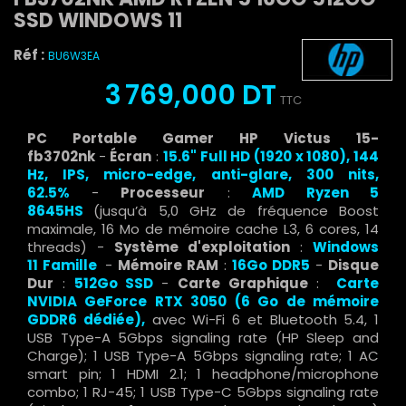
SSD WINDOWS 11
Réf :
BU6W3EA
3 769,000 DT
TTC
PC Portable Gamer HP Victus 15-
fb3702nk
-
Écran
:
15.6"
Full
HD
(
1920 x 1080
)
, 144
Hz, IPS
,
micro-edge, anti-glare, 300 nits,
62.5%
-
Processeur
:
AMD Ryzen 5
8645HS
(jusqu’à 5,0 GHz de fréquence Boost
maximale, 16 Mo de mémoire cache L3, 6 cores, 14
threads) -
Système d'exploitation
:
Windows
11
Famille
-
Mémoire RAM
:
16Go
DDR5
-
Disque
Dur
:
512Go SSD
-
Carte Graphique
:
Carte
NVIDIA GeForce RTX 3050 (6 Go de mémoire
GDDR6 dédiée)
,
avec Wi-Fi 6 et Bluetooth 5.4, 1
USB Type-A 5Gbps signaling rate (HP Sleep and
Charge); 1 USB Type-A 5Gbps signaling rate; 1 AC
smart pin; 1 HDMI 2.1; 1 headphone/microphone
combo; 1 RJ-45; 1 USB Type-C 5Gbps signaling rate