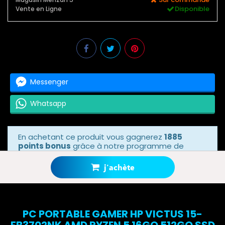
Disponible
Vente en Ligne
Messenger
Whatsapp
En achetant ce produit vous gagnerez
1885
points bonus
grâce à notre programme de
fidélité. Votre panier totalisera
1885 points
bonus
.
j'achète
PC PORTABLE GAMER HP VICTUS 15-
FB3702NK AMD RYZEN 5 16GO 512GO SSD