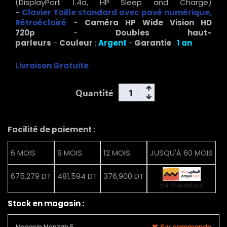
(DisplayPort 1.4a, HP Sleep and Charge)
-
Clavier
Taille standard avec pavé numérique,
R
étroéclairé
-
Caméra HP Wide Vision HD
720p
-
Doubles haut-
parleurs
-
Couleur
:
Argent
-
Garantie
:
1 an
Livraison Gratuite
Quantité
Facilité de paiement :
6 MOIS
9 MOIS
12 MOIS
JUSQU'À 60 MOIS
675,279 DT
481,594 DT
376,900 DT
Voir Conditions
Stock en magasin :
Sur commande
Magasin Menzah 5