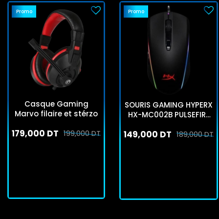
Promo
Promo
Casque Gaming
SOURIS GAMING HYPERX
Marvo filaire et stérzo
HX-MC002B PULSEFIRE
SURGE
179,000 DT
199,000 DT
149,000 DT
189,000 DT
En stock
En stock
J'achète
J'achète