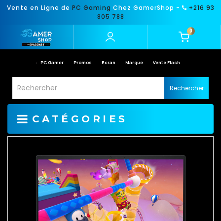
Vente en Ligne de
PC Gaming
Chez GamerShop -
+216 93
805 788
0
PC Gamer
Promos
Ecran
Marque
Vente Flash
Rechercher
CATÉGORIES