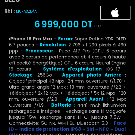
Réf :
MU7A3ZD/A
6 999,000 DT
TTC
iPhone 15 Pro Max
-
Ecran
: Super Retina XDR OLED
6,7 pouces -
Résolution
: 2 796 x 1 290 pixels à 460
ppp -
Processeur :
Puce A17 Pro (CPU 6 cœurs
avec 2 cœurs de performance et 4 cœurs à haute
efficacité énergétique) GPU 6 cœurs, Neural Engine
16 cœurs -
Système d'exploitation
: iOS 17 -
Stockage
: 256Go -
Appareil photo Arrière
:
Objectif principal 48 Mpx : 24 mm, ouverture ƒ/1,78 +
Ultra grand-angle 12 Mpx : 13 mm, ouverture ƒ/2,2 +
Téléobjectif 2x 12 Mpx + Téléobjectif 5x 12 Mpx : 120
mm, ouverture ƒ/2,8 -
Appareil Avant :
12 Mpx
Ouverture ƒ/1,9 -
Batterie :
4441 mAh lithium‑ion
rechargeable intégrée - Recharge sans fil MagSafe
jusqu’à 15W, Recharge sans fil Qi jusqu’à 7,5W -
Connectivité: 5G NR, Wi‑Fi 6E, Bluetooth 5.3 -
Face
ID -
Indice de protection IP68 - Siri - NFC - Dual