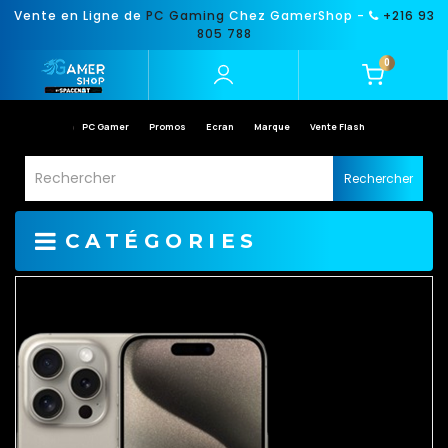
Vente en Ligne de
PC Gaming
Chez GamerShop -
+216 93
805 788
0
PC Gamer
Promos
Ecran
Marque
Vente Flash
Rechercher
CATÉGORIES