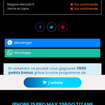
Sur commande
Magasin Menzah 5
Sur commande
Vente en Ligne
Messenger
Whatsapp
En achetant ce produit vous gagnerez
3500
points bonus
grâce à notre programme de
fidélité. Votre panier totalisera
3500 points
bonus
.
j'achète
IPHONE 15 PRO MAX 256GO TITANE