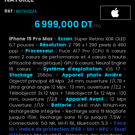
Réf :
MU793ZD/A
6 999,000 DT
TTC
iPhone 15 Pro Max
-
Ecran
: Super Retina XDR OLED
6,7 pouces -
Résolution
: 2 796 x 1 290 pixels à 460
ppp -
Processeur :
Puce A17 Pro (CPU 6 cœurs
avec 2 cœurs de performance et 4 cœurs à haute
efficacité énergétique) GPU 6 cœurs, Neural Engine
16 cœurs -
Système d'exploitation
: iOS 17 -
Stockage
: 256Go -
Appareil photo Arrière
:
Objectif principal 48 Mpx : 24 mm, ouverture ƒ/1,78 +
Ultra grand-angle 12 Mpx : 13 mm, ouverture ƒ/2,2 +
Téléobjectif 2x 12 Mpx + Téléobjectif 5x 12 Mpx : 120
mm, ouverture ƒ/2,8 -
Appareil Avant :
12 Mpx
Ouverture ƒ/1,9 -
Batterie :
4441 mAh lithium‑ion
rechargeable intégrée - Recharge sans fil MagSafe
jusqu’à 15W, Recharge sans fil Qi jusqu’à 7,5W -
Connectivité: 5G NR, Wi‑Fi 6E, Bluetooth 5.3 -
Face
ID -
Indice de protection IP68 - Siri - NFC - Dual