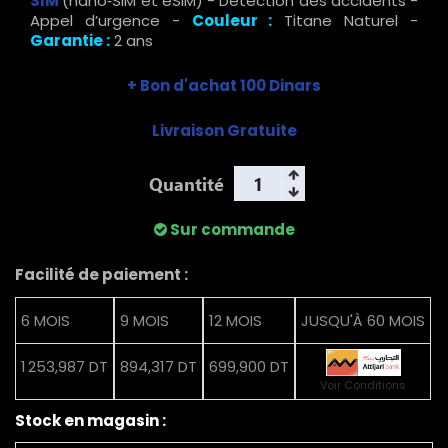
SIM
(nano‑SIM et eSIM) - Détection des accidents -
Appel d’urgence -
Couleur :
Titane Naturel -
Garantie :
2 ans
+ Bon d'achat 100 Dinars
Livraison Gratuite
Quantité
Sur commande
Facilité de paiement :
6 MOIS
9 MOIS
12 MOIS
JUSQU'À 60 MOIS
1 253,987 DT
894,317 DT
699,900 DT
Voir Conditions
Stock en magasin :