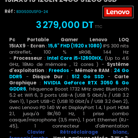
Réf :
83GS00USFG-24
3 279,000 DT
TTC
Pc Portable Gamer Lenovo LOQ
15IAX9
-
Ecran
:
15,6" FHD (1920 x 1080)
IPS 300 nits
antireflet, 100 % sRGB, 144 Hz
-
Processeur
:
Intel
Core i5-12600HX,
(Up to 4.6
GHz, 18Mo de mémoire ,
12 cores
) -
Système
d'exploitation
:
Freedos
-
Mémoire RAM
:
24 Go
DDR5
-
Disque Dur
:
512 Go SSD
-
Carte
Graphique
:
NVIDIA GeForce RTX 3050 6 Go
GDDR6
, fréquence Boost 1732 MHz avec Bluetooth
5.2 et Wifi 6, 3 ports USB-A (USB 5 Gbit/s / USB 3.2
Gen 1), 1 port USB-C (USB 10 Gbit/s / USB 3.2 Gen 2),
avec Lenovo PD 140 W et DisplayPort 1.4, 1 port HDMI
2.1, jusqu'à 8K/60 Hz, 1 prise combo
casque/microphone (3,5 mm), 1 port Ethernet (RJ-
45), 1 connecteur d'alimentation
-
Clavier
Rétroéclairage blanc
,