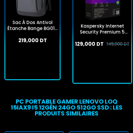
Sac À Dos Antivol
Kaspersky Internet
Étanche Bange BG014
Security Premium 5
15.6" Gris
Postes 1an
219,000 DT
129,000 DT
149,000 DT
En stock
Rupture de stock
J'achète
Rupture De Stock
PC PORTABLE GAMER LENOVO LOQ
15IAX9 I5 12GÉN 24GO 512GO SSD : LES
PRODUITS SIMILAIRES