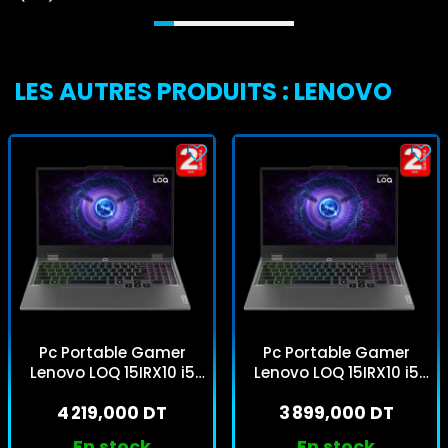
LES AUTRES PRODUITS : LENOVO
Pc Portable Gamer
Pc Portable Gamer
Lenovo LOQ 15IRX10 i5
Lenovo LOQ 15IRX10 i5
13Gén 32Go 512Go SSD
13Gén 24Go 512Go SSD
4 219,000 DT
3 899,000 DT
Windows 11
Windows 11
En stock
En stock