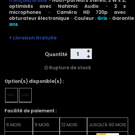
français/arabe
-
Haut-parleurs stéréo, 2 W x 2,
optimisés avec Nahimic Audio
-
2 x
microphones
-
Caméra HD 720p avec
obturateur
électronique
-
Couleur
:
Gris
-
Garantie
ans
+ Livraison Gratuite
Quantité
Rupture de stock
Option(s) disponible(s) :
16GO
32GO
Facilité de paiement :
6 MOIS
9 MOIS
12 MOIS
JUSQU'À 60 MOIS