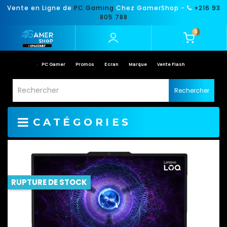
Vente en Ligne de
PC Gaming
Chez GamerShop -
+216 93
805 788
0
PC Gamer
Promos
Ecran
Marque
Vente Flash
Rechercher
CATÉGORIES
RUPTURE DE STOCK