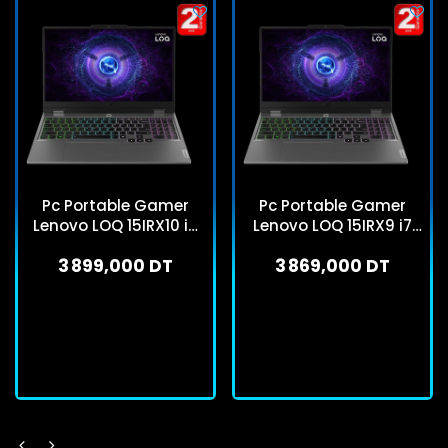
Pc Portable Gamer
Pc Portable Gamer
Lenovo LOQ 15IRX10 i5
Lenovo LOQ 15IRX9 i7
13Gén 24Go 512Go SSD
13Gén 16Go 512Go SSD
3 899,000 DT
3 869,000 DT
Windows 11
Windows 11
En stock
En stock
J'achète
J'achète