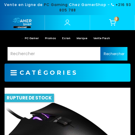
Vente en Ligne de
PC Gaming
Chez GamerShop -
+216 93
805 788
0
PC Gamer
Promos
Ecran
Marque
Vente Flash
Rechercher
CATÉGORIES
RUPTURE DE STOCK