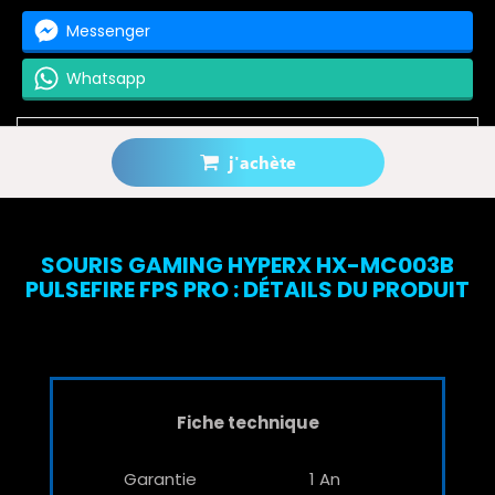
Messenger
Whatsapp
j'achète
Prévenez-moi lorsque le produit est disponible
SOURIS GAMING HYPERX HX-MC003B
PULSEFIRE FPS PRO : DÉTAILS DU PRODUIT
Fiche technique
Garantie
1 An