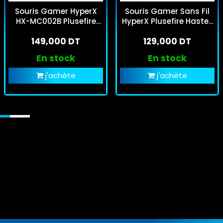
Souris Gamer HyperX
Souris Gamer Sans Fil
HX-MC002B Plusefire
HyperX Plusefire Haste2
Surge RGB Noir
Noir
149,000 DT
129,000 DT
En stock
En stock
j'achète
j'achète