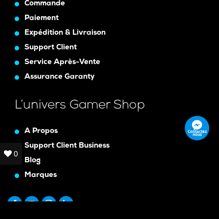
Commande
Paiement
Expédition & Livraison
Support Client
Service Après-Vente
Assurance Garanty
L’univers Gamer Shop
A Propos
Contactez
nous
Support Client Business
0
0
Blog
Marques