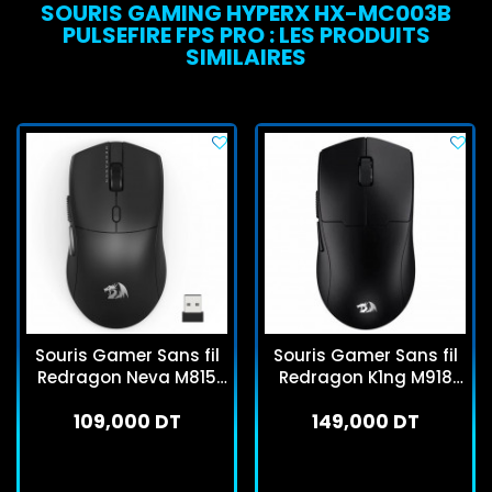
SOURIS GAMING HYPERX HX-MC003B
PULSEFIRE FPS PRO : LES PRODUITS
SIMILAIRES
Souris Gamer Sans fil
Souris Gamer Sans fil
Redragon Neva M815
Redragon K1ng M918
Pro Noir
Max Pro Noir
109,000 DT
149,000 DT
En stock
En stock