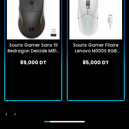
Souris Gamer Sans fil
Souris Gamer Filaire
Redragon Deicide M816
Lenovo M300S RGB
Pro Noir
Blanc
89,000 DT
85,000 DT
En stock
En stock
J'achète
J'achète