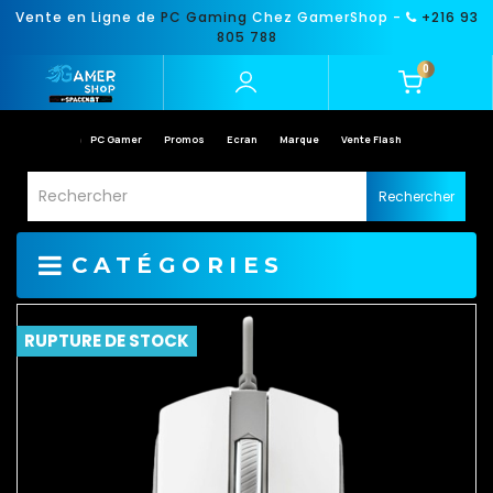
Vente en Ligne de
PC Gaming
Chez GamerShop -
+216 93
805 788
0
PC Gamer
Promos
Ecran
Marque
Vente Flash
Rechercher
CATÉGORIES
RUPTURE DE STOCK