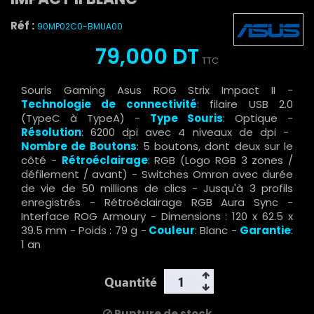
Réf :
90MP02C0-BMUA00
79,000 DT
TTC
Souris Gaming Asus ROG Strix Impact II -
Technologie de connectivité
: filaire USB 2.0
(TypeC à TypeA) -
Type Souris
: Optique -
Résolution
: 6200 dpi avec 4 niveaux de dpi -
Nombre de Boutons
: 5 boutons, dont deux sur le
côté -
Rétroéclairage
: RGB (Logo RGB 3 zones /
défilement / avant) - Switches Omron avec durée
de vie de 50 millions de clics - Jusqu'à 3 profils
enregistrés - Rétroéclairage RGB Aura Sync -
Interface ROG Armoury - Dimensions : 120 x 62.5 x
39.5 mm - Poids : 79 g -
Couleur
: Blanc -
Garantie
:
1 an
Quantité
Rupture de stock