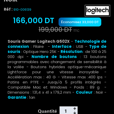
Réf :
910-006139
166,000 DT
Économisez 33,000 DT
199,000 DT
TTC
Souris Gamer Logitech G502X
-
Technologie de
connexion
: Filaire
-
Interface
: USB -
Type de
souris
: Optique Hero 25K -
Résolution
: de 100 à 25
000 dpi -
Nombre de boutons
:
13 boutons
programmables avec changement de sensibilité à
la volée
-
Boutons hybrides optique-mécanique
Lightforce pour une vitesse incroyable -
Accélération max : 40 G - Vitesse max :400 ips -
Patins en PTFE - Jusqu'à 5 profils intégrés -
Compatible Mac et Windows
-
Poids
: 89 g -
Dimensions : 131,4 x 41 x 179,2 mm
-
Couleur
: Noir -
Garantie
: 1an
Quantité