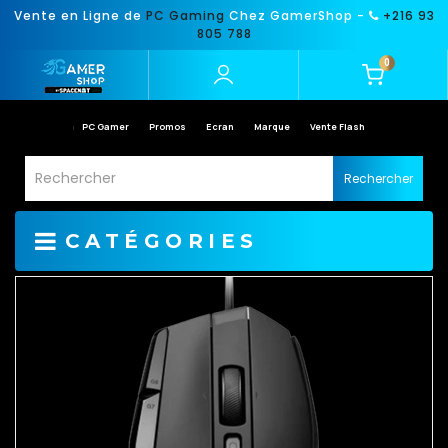
Vente en Ligne de
PC Gaming
Chez GamerShop -
+216 93
805 788
0
PC Gamer
Promos
Ecran
Marque
Vente Flash
Rechercher
CATÉGORIES