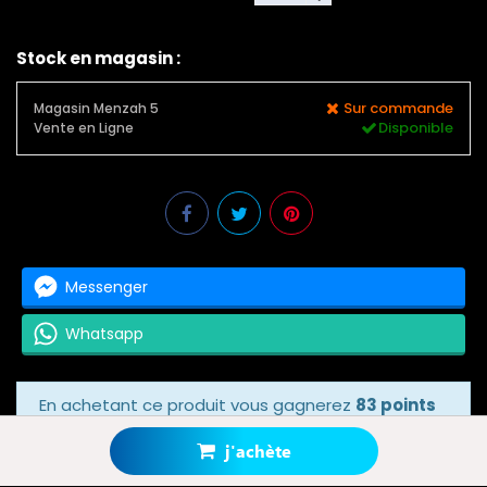
Stock en magasin :
Sur commande
Magasin Menzah 5
Disponible
Vente en Ligne
Messenger
Whatsapp
En achetant ce produit vous gagnerez
83 points
bonus
grâce à notre programme de fidélité.
Votre panier totalisera
83 points bonus
.
j'achète