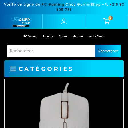
Vente en Ligne de
PC Gaming
Chez GamerShop -
+216 93
805 788
0
PC Gamer
Promos
Ecran
Marque
Vente Flash
Rechercher
CATÉGORIES