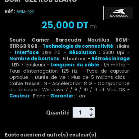
Réf :
BGM-022
25,000 DT
TTC
Souris Gamer Baracuda Nautilus BGM-
011RGB RGB
-
Technologie de connectivité
: Filaire
-
Interface
:USB 2.0 -
Résolution
: 3600 Dpi -
Nombre de boutons
: 6 boutons -
Rétroéclairage
: LED 7 couleurs -
Longueur du câble
: 1,5 mètre -
Taux d'interrogation: 125 Hz - Type de capteur:
Optique - Durée de vie : Plus de 5 millions clics -
Câble tressé : N - Accélération: 8 G - Compatibilité
de la souris : Windows 7 / 8 / 10 / 11 et Mac OS -
Couleur
: Blanc -
Garantie
: 1 an
Quantité
Existe aussi en d'autre(s) couleur(s) :