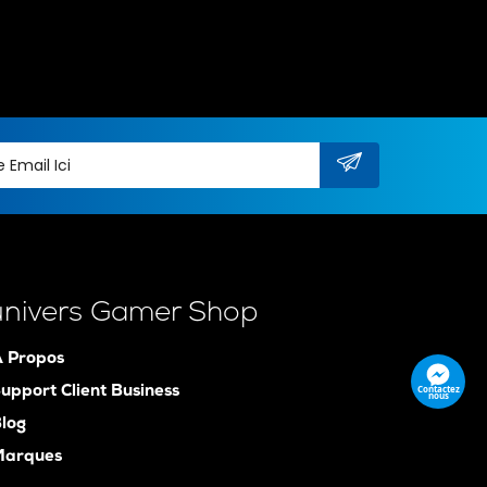
univers Gamer Shop
 Propos
Contactez
upport Client Business
nous
log
Marques