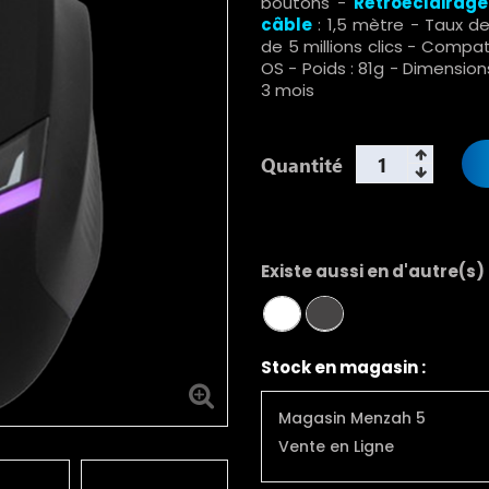
boutons -
Rétroéclairage
câble
: 1,5 mètre - Taux de
de 5 millions clics - Compati
OS - Poids : 81g - Dimension
3 mois
Quantité
Existe aussi en d'autre(s)
Stock en magasin :
Magasin Menzah 5
Vente en Ligne