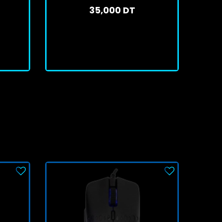
35,000 DT
En stock
J'achète