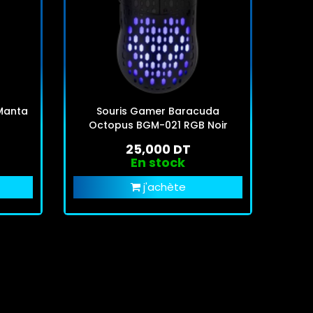
Manta
Souris Gamer Baracuda
S
Octopus BGM-021 RGB Noir
Oct
25,000 DT
En stock
j'achète