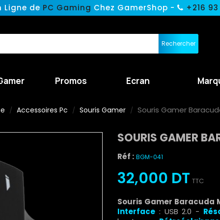
n Ligne de
PC Gaming
Chez GamerShop -
+216 93
Rechercher
Gamer
Promos
Ecran
Marq
Souris Gamer Baracud
ne
Accessoires Pc
Souris Gamer
SOURIS GAMER BA
Réf :
BGM-041
32,000 DT
TTC
Souris Gamer Baracuda
Interface
: USB 2.0 -
Rés