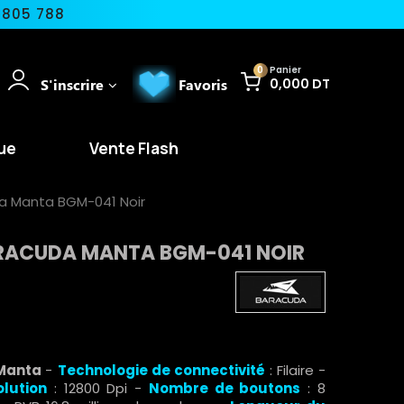
 805 788
0
Panier
S'inscrire
Favoris
0,000 DT
ue
Vente Flash
a Manta BGM-041 Noir
RACUDA MANTA BGM-041 NOIR
 Manta
-
Technologie de connectivité
: Filaire -
olution
: 12800 Dpi -
Nombre de boutons
: 8