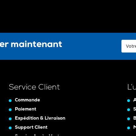
ter maintenant
Service Client
L’
Commande
A
Paiement
S
Expédition & Livraison
B
Support Client