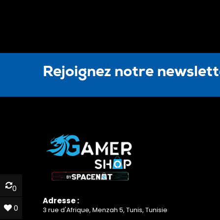
Rejoignez notre newslet
0
0
Adresse :
0
0
3 rue d'Afrique, Menzah 5, Tunis, Tunisie