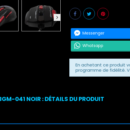
Messenger
Whatsapp
En achetant ce produit 
programme de fidélité. V
M-041 NOIR : DÉTAILS DU PRODUIT