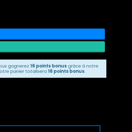
vous gagnerez
16 points bonus
grâce à notre
otre panier totalisera
16 points bonus
.