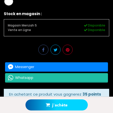
Stock en magasin :
Disponible
Magasin Menzah 5
Disponible
Vente en Ligne
Messenger
Whatsapp
En achetant ce produit vous gagnerez
35 points
bonus
grâce à notre programme de fidélité.
Votre panier totalisera
35 points bonus
.
j'achète