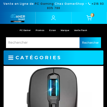
Vente en Ligne de
PC Gaming
Chez GamerShop -
+216 93
805 788
0
PC Gamer
Promos
Ecran
Marque
Vente Flash
Rechercher
CATÉGORIES