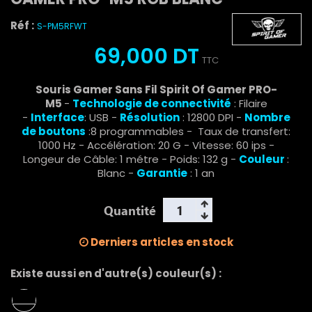
Réf :
S-PM5RFWT
69,000 DT
TTC
Souris Gamer Sans Fil Spirit Of Gamer PRO-
M5
-
Technologie de connectivité
: Filaire
-
Interface
: USB -
Résolution
: 12800 DPI -
Nombre
de boutons
:8 programmables - Taux de transfert:
1000 Hz - Accélération: 20 G - Vitesse: 60 ips -
Longeur de Câble: 1 métre - Poids: 132 g -
Couleur
:
Blanc -
Garantie
: 1 an
Quantité
Derniers articles en stock
Existe aussi en d'autre(s) couleur(s) :