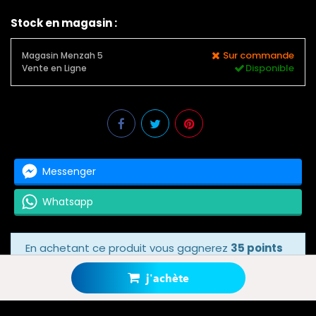
Stock en magasin :
Sur commande
Magasin Menzah 5
Disponible
Vente en Ligne
Messenger
Whatsapp
En achetant ce produit vous gagnerez
35 points
bonus
grâce à notre programme de fidélité.
Votre panier totalisera
35 points bonus
.
j'achète