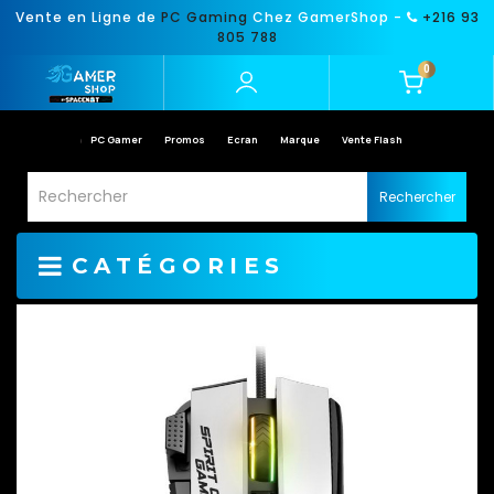
Vente en Ligne de
PC Gaming
Chez GamerShop -
+216 93
805 788
0
PC Gamer
Promos
Ecran
Marque
Vente Flash
Rechercher
CATÉGORIES