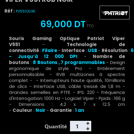
Réf :
PV551OUXK
69,000 DT
TTC
Souris Gaming Optique Patriot Viper
V551
-
Technologie de
connectivité
:
Filaire
-
Interface
:
USB
-
Résolution
:
6
- Jusqu’à 12 000 DPI
-
Nombre de
boutons
:
8
Boutons ,
7 programmables
- Design
ergonomique de style Pro - Entièrement
personnalisable - RVB multizones à spectre
complet - - Interrupteurs haute qualité, 10millions
de clics - Interface USB, câble tressé de 1,8 m -
Grandes semelles en PTFE - IPS: 220 - Fréquence
d'interrogation: 1000 Hz - Logiciel Viper - Ppids : 166 g
- Dimensions : 4.2 x 7 x 12.5 cm
-
Couleur
:
Noir
-
Garantie
:
1 an
Quantité