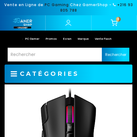
Vente en Ligne de
PC Gaming
Chez GamerShop -
+216 93
805 788
0
PC Gamer
Promos
Ecran
Marque
Vente Flash
Rechercher
CATÉGORIES