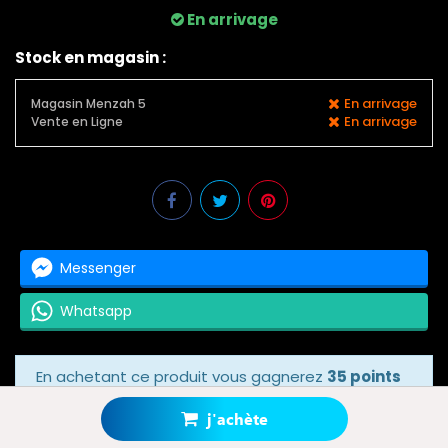
En arrivage
Stock en magasin :
En arrivage
Magasin Menzah 5
En arrivage
Vente en Ligne
Messenger
Whatsapp
En achetant ce produit vous gagnerez
35 points
bonus
grâce à notre programme de fidélité.
Votre panier totalisera
35 points bonus
.
j'achète