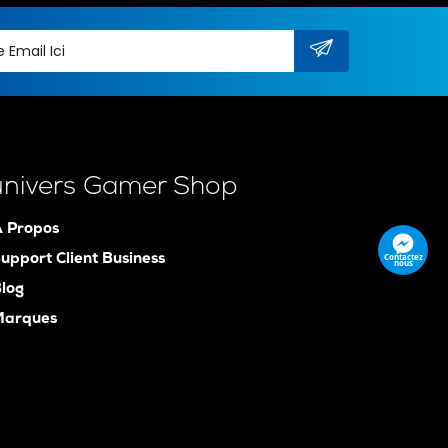
univers Gamer Shop
 Propos
Contactez
upport Client Business
nous
log
Marques