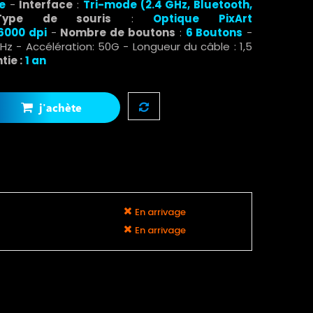
re
-
Interface
:
Tri-mode (2.4 GHz, Bluetooth,
pe de souris
:
Optique
PixArt
6000 dpi
-
Nombre de boutons
:
6 Boutons
-
MHz - Accélération: 50G - Longueur du câble : 1,5
ie :
1 an
j'achète
En arrivage
En arrivage