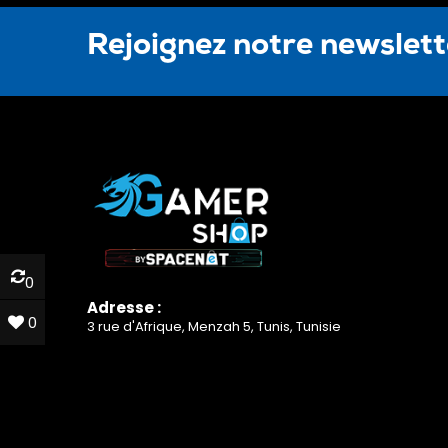
Rejoignez notre newslet
0
0
Adresse :
0
0
3 rue d'Afrique, Menzah 5, Tunis, Tunisie