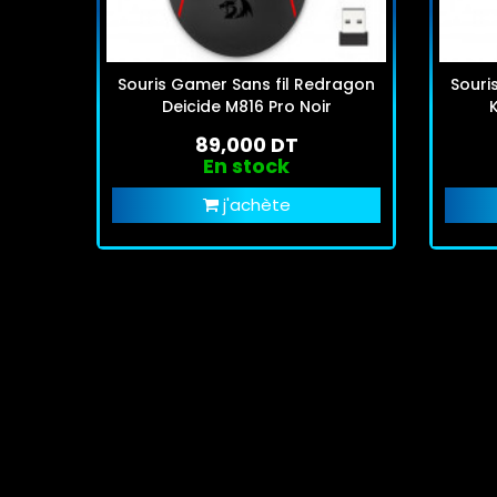
Souris Gamer Sans fil Redragon
Souri
Deicide M816 Pro Noir
K
89,000 DT
En stock
j'achète