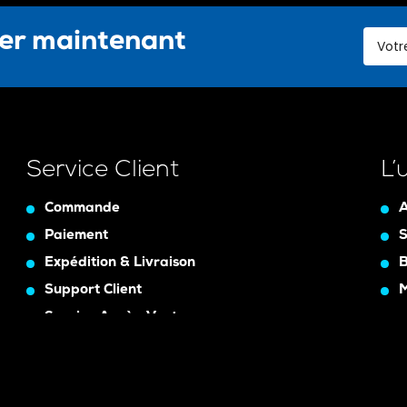
ter maintenant
Service Client
L’
Commande
A
Paiement
S
Expédition & Livraison
B
Support Client
Service Après-Vente
Assurance Garanty