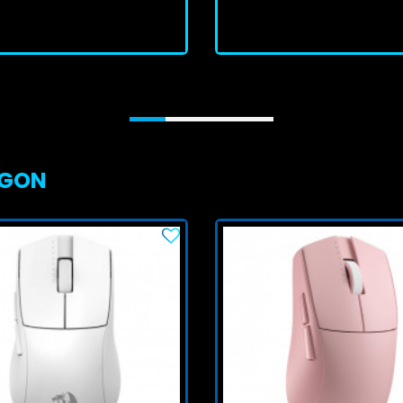
J'achète
J'achète
AGON