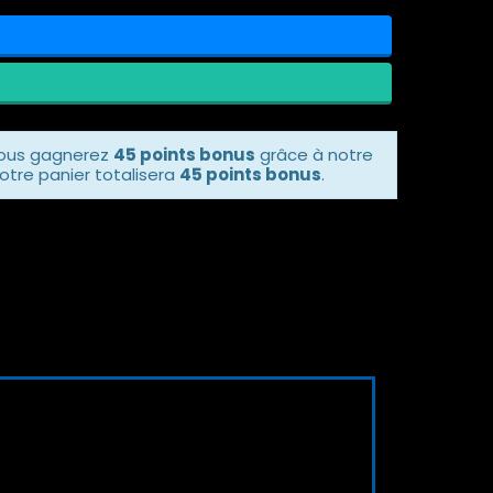
vous gagnerez
45 points bonus
grâce à notre
otre panier totalisera
45 points bonus
.