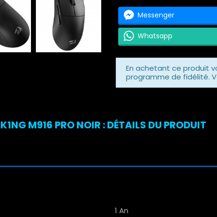
Messenger
Whatsapp
En achetant ce produit 
programme de fidélité. V
1NG M916 PRO NOIR : DÉTAILS DU PRODUIT
1 An