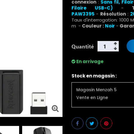
connexion
:
Sans fil,
Filai
Filaire USB-C)
-
Ty
PAW3395
-
Résolution
:
2
Taux d'interrogation: 1000 
m -
Couleur :
Noir
-
Garant
Quantité
En arrivage
Stock en magasin :
Magasin Menzah 5
Vente en Ligne