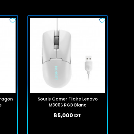
dragon
Souris Gamer Filaire Lenovo
Sour
e
M300S RGB Blanc
85,000 DT
En stock