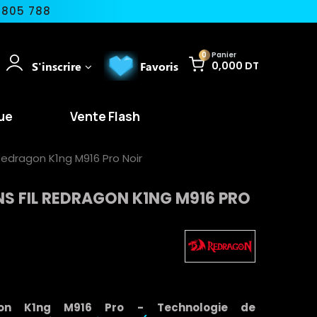
 805 788
0
Panier
S'inscrire
Favoris
0,000 DT
ue
Vente Flash
Redragon K1ng M916 Pro Noir
S FIL REDRAGON K1NG M916 PRO
gon K1ng M916 Pro -
Technologie de