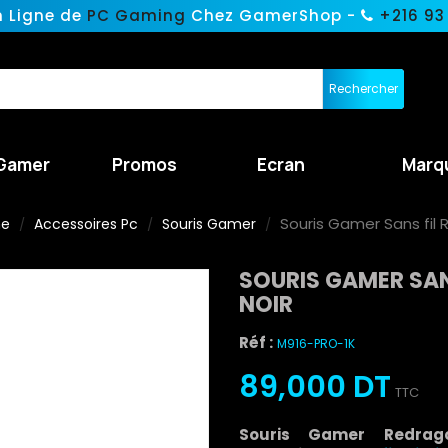
n Ligne de
PC Gaming
Chez GamerShop -
+216 93
Rechercher
Gamer
Promos
Ecran
Marq
Souris Gamer Sans fil 
ne
Accessoires Pc
Souris Gamer
SOURIS GAMER SAN
NOIR
Réf :
M916-PRO-1K
89,000 DT
TTC
Souris Gamer Redra