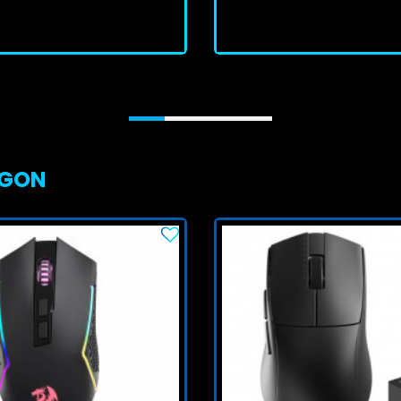
J'achète
J'achète
AGON