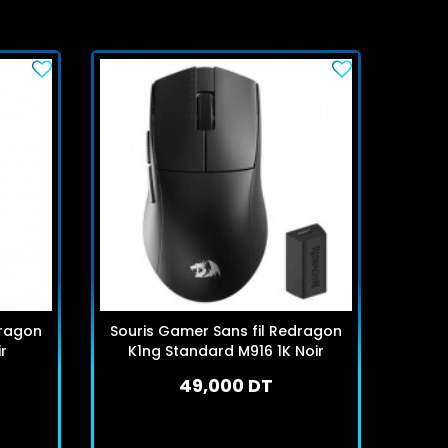
dragon
Souris Gamer Sans fil Redragon
Souri
r
K1ng Standard M916 1K Noir
G
49,000 DT
En stock