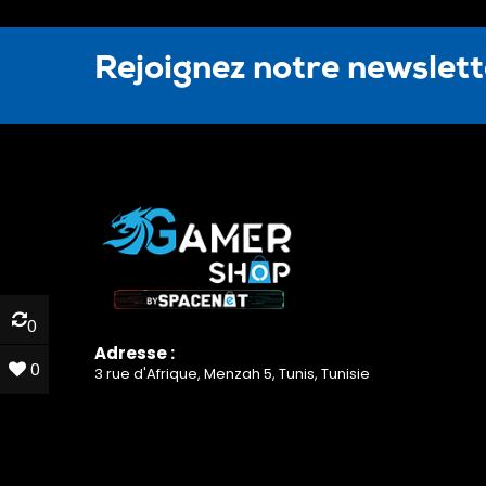
Rejoignez notre newslet
0
0
Adresse :
0
0
3 rue d'Afrique, Menzah 5, Tunis, Tunisie