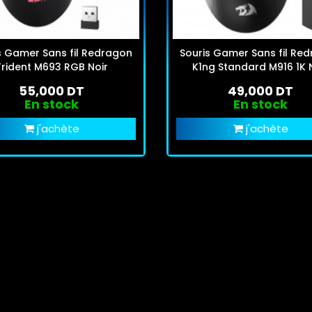
s Gamer Sans fil Redragon
Souris Gamer Sans fil Re
Trident M693 RGB Noir
K1ng Standard M916 1K 
55,000 DT
49,000 DT
En stock
En stock
j'achète
j'achète