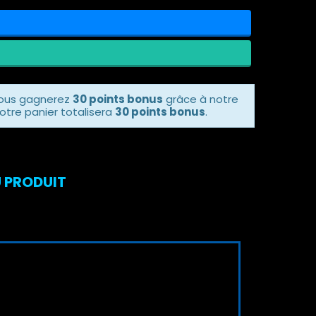
vous gagnerez
30 points bonus
grâce à notre
otre panier totalisera
30 points bonus
.
U PRODUIT