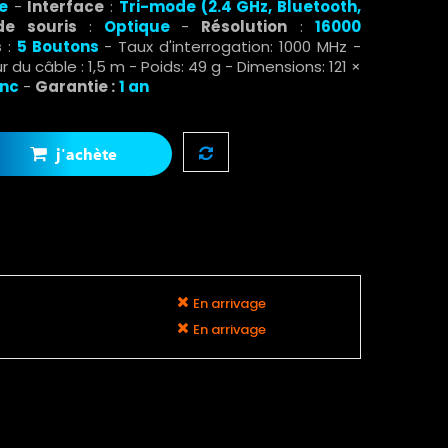
re
-
Interface
:
Tri-mode (2.4 GHz, Bluetooth,
e souris
:
Optique
-
Résolution
:
1
6000
s
:
5 Boutons
- Taux d'interrogation: 1000 MHz -
 du câble : 1,5 m - Poids: 49 g - Dimensions: 121 ×
anc
-
Garantie :
1 an
j'achète
En arrivage
En arrivage