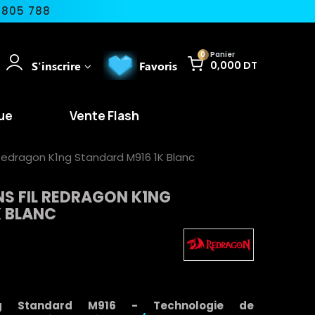
 805 788
0
Panier
S'inscrire
Favoris
0,000 DT
ue
Vente Flash
 Redragon K1ng Standard M916 1K Blanc
S FIL REDRAGON K1NG
K BLANC
ng Standard M916 -
Technologie de