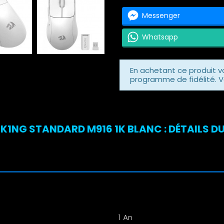
Messenger
Whatsapp
En achetant ce produit 
programme de fidélité. V
K1NG STANDARD M916 1K BLANC : DÉTAILS D
1 An