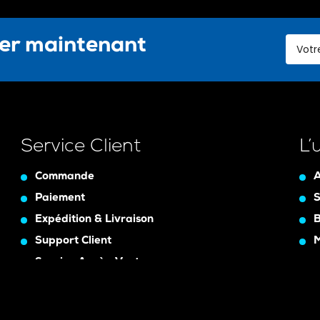
ter maintenant
Service Client
L’
Commande
A
Paiement
S
Expédition & Livraison
B
Support Client
Service Après-Vente
Assurance Garanty