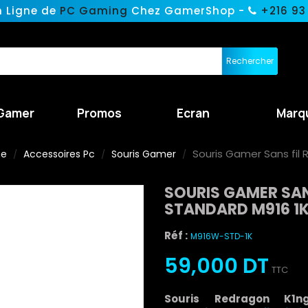
n Ligne de
PC Gaming
Chez GamerShop -
+216 93
Rechercher
Gamer
Promos
Ecran
Marq
Souris Gamer Sans fil
ne
Accessoires Pc
Souris Gamer
SOURIS GAMER SAN
STANDARD M916 1
Réf :
M916W-STD-1K
59,000 DT
TTC
Souris Redragon K1