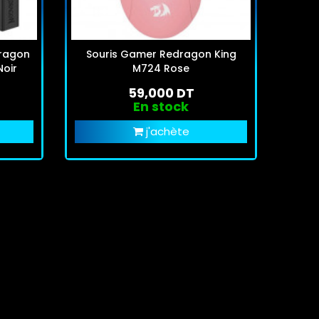
dragon
Souris Gamer Redragon King
Sou
Noir
M724 Rose
59,000 DT
En stock
j'achète