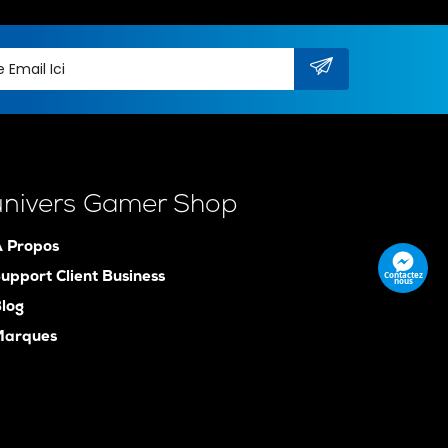
univers Gamer Shop
 Propos
Contactez
upport Client Business
nous
log
Marques