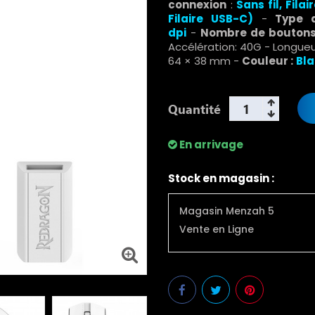
connexion
:
Sans fil,
Filai
Filaire USB-C)
-
Type d
dpi
-
Nombre de bouton
Accélération: 40G - Longueur
64 × 38 mm -
Couleur :
Bl
Quantité
En arrivage
Stock en magasin :
Magasin Menzah 5
Vente en Ligne