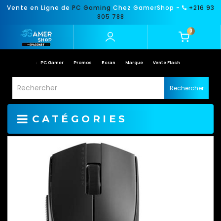
Vente en Ligne de
PC Gaming
Chez GamerShop -
+216 93
805 788
0
PC Gamer
Promos
Ecran
Marque
Vente Flash
Rechercher
CATÉGORIES