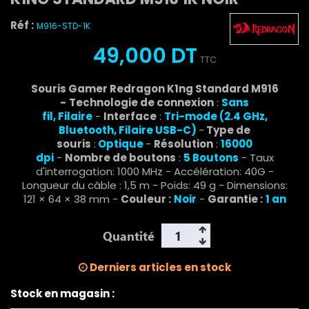
Réf :
M916-STD-1K
49,000 DT
TTC
Souris Gamer Redragon K1ng Standard M916
-
Technologie de connexion
:
Sans
fil,
Filaire
-
Interface
:
Tri-mode (2.4 GHz,
Bluetooth, Filaire USB-C)
-
Type de
souris
:
Optique
-
Résolution
:
1
6000
dpi
-
Nombre de boutons
:
5 Boutons
- Taux
d'interrogation: 1000 MHz - Accélération: 40G -
Longueur du câble : 1,5 m - Poids: 49 g - Dimensions:
121 × 64 × 38 mm -
Couleur :
Noir
-
Garantie :
1 an
Quantité
Derniers articles en stock
Stock en magasin :