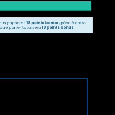
vous gagnerez
18 points bonus
grâce à notre
otre panier totalisera
18 points bonus
.