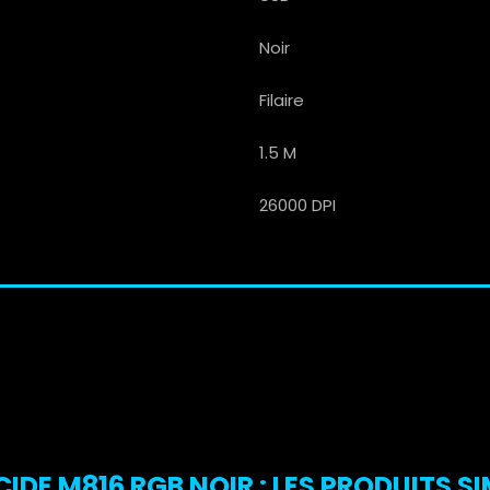
Noir
Filaire
1.5 M
26000 DPI
E M816 RGB NOIR : LES PRODUITS SI