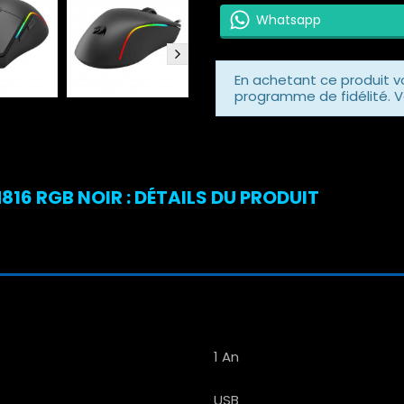
Whatsapp
En achetant ce produit 
programme de fidélité. V
16 RGB NOIR : DÉTAILS DU PRODUIT
1 An
USB