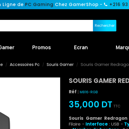
n Ligne de
PC Gaming
Chez GamerShop -
+216 93
Rechercher
Gamer
Promos
Ecran
Marq
Souris Gamer Redrago
ne
Accessoires Pc
Souris Gamer
SOURIS GAMER RED
Réf :
M816-RGB
35,000 DT
TTC
Souris Gamer Redragon
Filaire
-
Interface
: USB
-
T