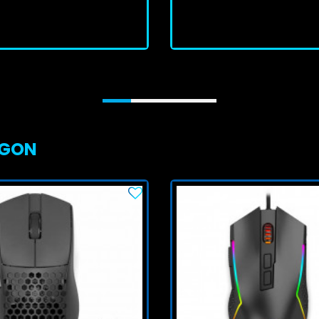
J'achète
J'achète
AGON