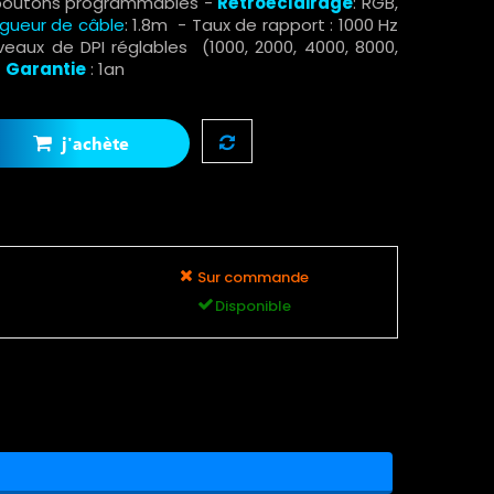
boutons programmables
-
Rétroéclairage
: RGB,
gueur de câble
: 1.8m
- Taux de rapport : 1000 Hz
veaux de DPI réglables (1000, 2000, 4000, 8000,
-
Garantie
: 1an
j'achète
Sur commande
Disponible