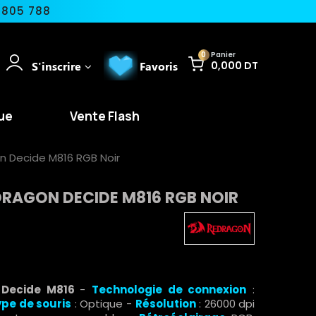
 805 788
0
Panier
S'inscrire
Favoris
0,000 DT
ue
Vente Flash
n Decide M816 RGB Noir
RAGON DECIDE M816 RGB NOIR
 Decide M816
-
Technologie de connexion
:
ype de souris
: Optique -
Résolution
: 26000 dpi