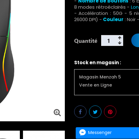
-
Nombre de boutons
:
6 
8 modes rétroéclairés
-
Lon
- Accélération : 50G - 5 ni
26000 DPI) -
Couleur
: Noir 
Quantité
Stock en magasin :
Magasin Menzah 5
Vente en Ligne
Messenger