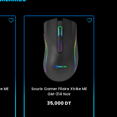
ke ME
Souris Gamer Filaire Xtrike ME
So
GM-314 Noir
35,000 DT
En stock