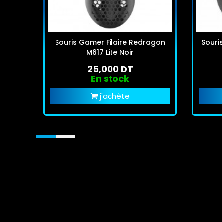
Souris Gamer Filaire Redragon
Souri
M617 Lite Noir
25,000 DT
En stock
j'achète