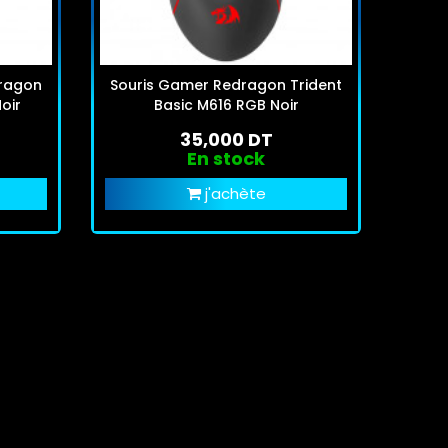
dragon
Souris Gamer Redragon Trident
Sour
oir
Basic M616 RGB Noir
35,000 DT
En stock
j'achète