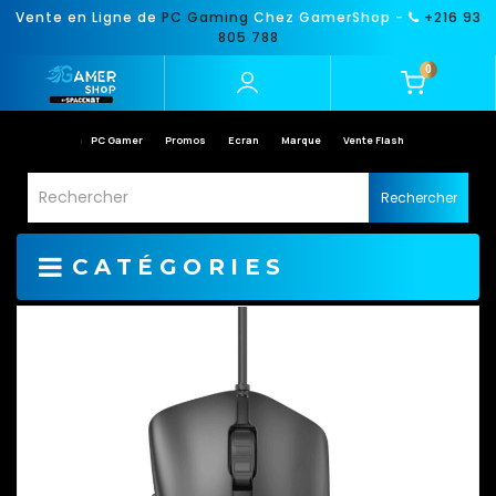
Vente en Ligne de
PC Gaming
Chez GamerShop -
+216 93
805 788
0
PC Gamer
Promos
Ecran
Marque
Vente Flash
Rechercher
CATÉGORIES