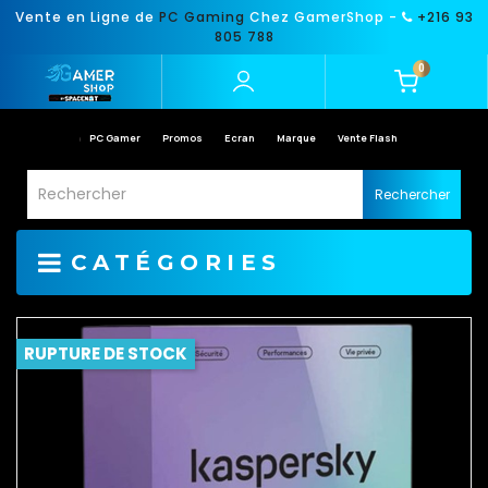
Vente en Ligne de
PC Gaming
Chez GamerShop -
+216 93
805 788
0
PC Gamer
Promos
Ecran
Marque
Vente Flash
Rechercher
CATÉGORIES
RUPTURE DE STOCK