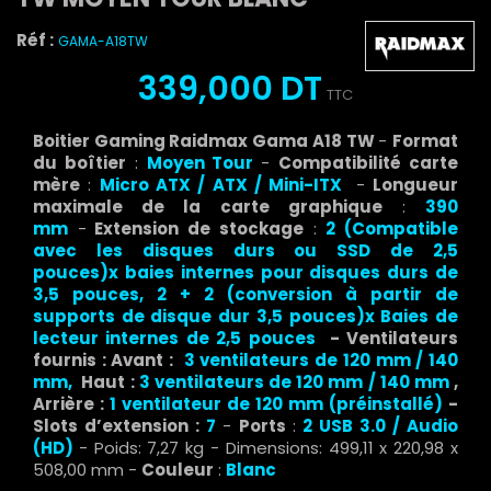
Réf :
GAMA-A18TW
339,000 DT
TTC
Boitier Gaming Raidmax Gama A18 TW
-
Format
du boîtier
:
Moyen Tour
-
Compatibilité carte
mère
:
Micro ATX / ATX / Mini-ITX
-
Longueur
maximale de la carte graphique
:
390
mm
-
Extension de stockage
:
2 (Compatible
avec les disques durs ou SSD de 2,5
pouces)x
baies internes pour disques durs de
3,5 pouces,
2 + 2 (conversion à partir de
supports de disque dur 3,5 pouces)x
Baies de
lecteur internes de 2,5 pouces
- Ventilateurs
fournis : Avant :
3 ventilateurs de 120 mm / 140
mm,
Haut :
3 ventilateurs de 120 mm / 140 mm
,
Arrière :
1 ventilateur de 120 mm (préinstallé)
-
Slots d’extension :
7
-
Ports
:
2 USB 3.0 / Audio
(HD)
- Poids: 7,27 kg - Dimensions: 499,11 x 220,98 x
508,00 mm -
Couleur
:
Blanc