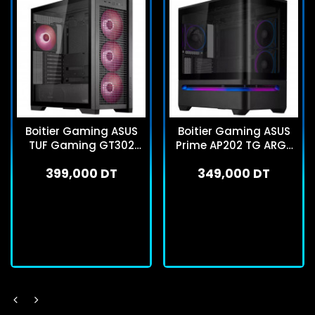
Boitier Gaming ASUS
Boitier Gaming ASUS
TUF Gaming GT302
Prime AP202 TG ARGB
ARGB Moyen Tour Noir
Micro ATX Noir
399,000 DT
349,000 DT
En stock
En stock
J'achète
J'achète