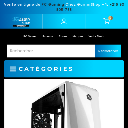
Vente en Ligne de
PC Gaming
Chez GamerShop -
+216 93
805 788
0
PC Gamer
Promos
Ecran
Marque
Vente Flash
Rechercher
CATÉGORIES