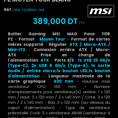
Réf :
306-7G28W21-JA4
389,000 DT
TTC
Boitier Gaming MSI MAG Pano 110R
PZ
-
Format
:
Moyen Tour
-
Format de cartes
mères supporté
:
Régulier
:
ATX / Micro-ATX /
Mini-ITX
;
Connexion arrière
:
ATX / Micro-
ATX
-
Prise en charge de
l'alimentation
:
ATX
-
Ports E/S
:
1x USB 20 Gb/s
(Type-C), 2x USB 5 Gb/s (Type-A), 1x sortie
audio / entrée micro,1x bouton LED,1x bouton
d'alimentation
-
Longueur maximale de la
carte graphique
:
400 mm
- Hauteur max
ventilateur CPU: 160 mm - Nombre
d'emplacements pour ventilateur(s) arrière: 1 x 120
mm / Haut: 3 x 120 mm / 2 x 140 mm / Côté: 3 x 120
mm / 2 x 140 mm - Bas: 3 x 120 mm (au-dessus du
capot d'alimentation) - Type de ventilateur
préinstallé Coté: 3 x ventilateur ARGB (ventilateur à