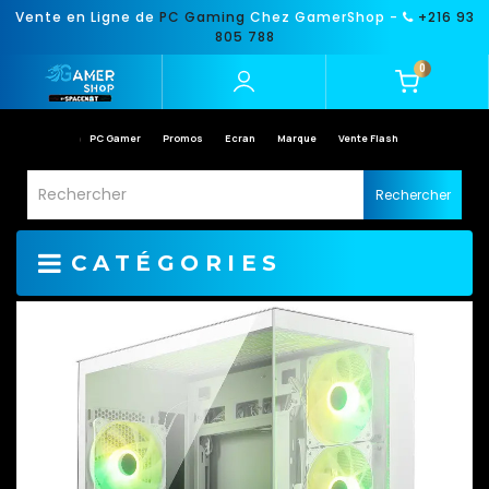
Vente en Ligne de
PC Gaming
Chez GamerShop -
+216 93
805 788
0
PC Gamer
Promos
Ecran
Marque
Vente Flash
Rechercher
CATÉGORIES