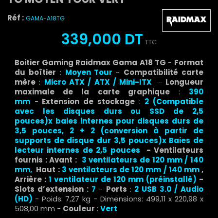
Réf :
GAMA-A18TG
339,000 DT
TTC
Boitier Gaming Raidmax Gama A18 TG
-
Format
du boîtier
:
Moyen Tour
-
Compatibilité carte
mère
:
Micro ATX / ATX / Mini-ITX
-
Longueur
maximale de la carte graphique
:
390
mm
-
Extension de stockage
:
2 (Compatible
avec les disques durs ou SSD de 2,5
pouces)x
baies internes pour disques durs de
3,5 pouces,
2 + 2 (conversion à partir de
supports de disque dur 3,5 pouces)x
Baies de
lecteur internes de 2,5 pouces
- Ventilateurs
fournis : Avant :
3 ventilateurs de 120 mm / 140
mm,
Haut :
3 ventilateurs de 120 mm / 140 mm
,
Arrière :
1 ventilateur de 120 mm (préinstallé)
-
Slots d’extension :
7
-
Ports
:
2 USB 3.0 / Audio
(HD)
- Poids: 7,27 kg - Dimensions: 499,11 x 220,98 x
508,00 mm -
Couleur
:
Vert