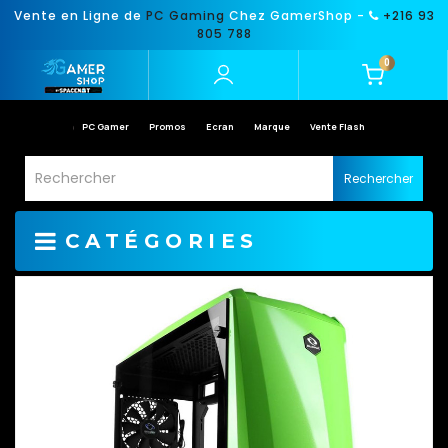
Vente en Ligne de
PC Gaming
Chez GamerShop -
+216 93
805 788
0
PC Gamer
Promos
Ecran
Marque
Vente Flash
Rechercher
CATÉGORIES