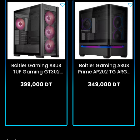
Boitier Gaming ASUS
Boitier Gaming ASUS
TUF Gaming GT302
Prime AP202 TG ARGB
ARGB Moyen Tour Noir
Micro ATX Noir
399,000 DT
349,000 DT
En stock
En stock
J'achète
J'achète