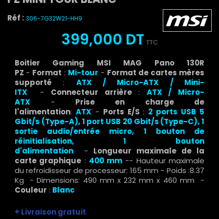
Réf :
306-7G32W21-HH9
399,000 DT
TTC
Boitier Gaming MSI MAG Pano 130R
PZ
-
Format
:
Mi-tour
-
Format de cartes mères
supporté
:
ATX / Micro-ATX / Mini-
ITX
-
Connecteur arrière
:
ATX / Micro-
ATX
-
Prise en charge de
l'alimentation
:
ATX
-
Ports E/S
:
2 ports USB 5
Gbit/s (Type-A), 1 port USB 20 Gbit/s (Type-C), 1
sortie audio/entrée micro, 1 bouton de
réinitialisation, 1 bouton
d'alimentation
-
Longueur maximale de la
carte graphique
:
400 mm
-- Hauteur maximale
du refroidisseur de processeur: 165 mm - Poids :8.37
Kg - Dimensions: 490 mm x 232 mm x 460 mm -
Couleur
:
Blanc
+ Livraison gratuit