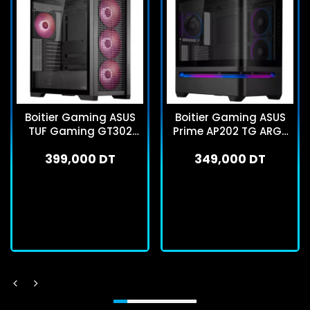
Boitier Gaming ASUS
Boitier Gaming ASUS
TUF Gaming GT302
Prime AP202 TG ARGB
ARGB Moyen Tour Noir
Micro ATX Noir
399,000 DT
349,000 DT
En stock
En stock
J'achète
J'achète