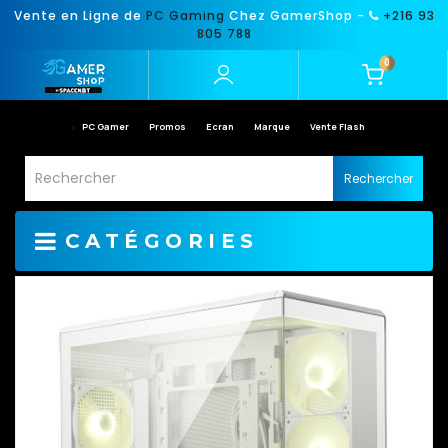
Vente en Ligne de
PC Gaming
Chez GamerShop -
+216 93
805 788
0
PC Gamer
Promos
Ecran
Marque
Vente Flash
Rechercher
CATÉGORIES