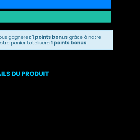
vous gagnerez
1 points bonus
grâce à notre
otre panier totalisera
1 points bonus
.
ILS DU PRODUIT