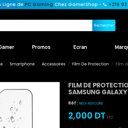
n Ligne de
PC Gaming
Chez GamerShop -
+216 93
Rechercher
Gamer
Promos
Ecran
Marq
Film 
ne
Smartphone
Accessoires
Film De Protection
FILM DE PROTECT
SAMSUNG GALAXY 
Réf :
NEO-A01CORE
2,000 DT
TTC