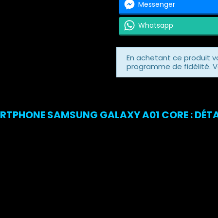
Messenger
Whatsapp
En achetant ce produit 
programme de fidélité. V
RTPHONE SAMSUNG GALAXY A01 CORE : DÉTA