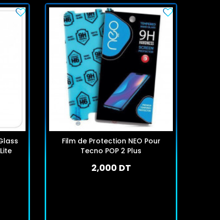
Glass
Film de Protection NEO Pour
Fil
Lite
Tecno POP 2 Plus
Smar
2,000 DT
En stock
J'achète