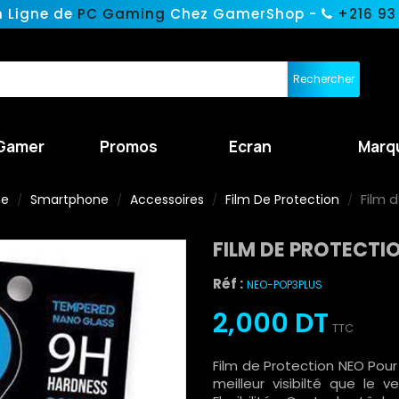
n Ligne de
PC Gaming
Chez GamerShop -
+216 93
Rechercher
Gamer
Promos
Ecran
Marq
Film 
ne
Smartphone
Accessoires
Film De Protection
FILM DE PROTECTI
Réf :
NEO-POP3PLUS
2,000 DT
TTC
Film de Protection NEO Pour
meilleur visibilté que le