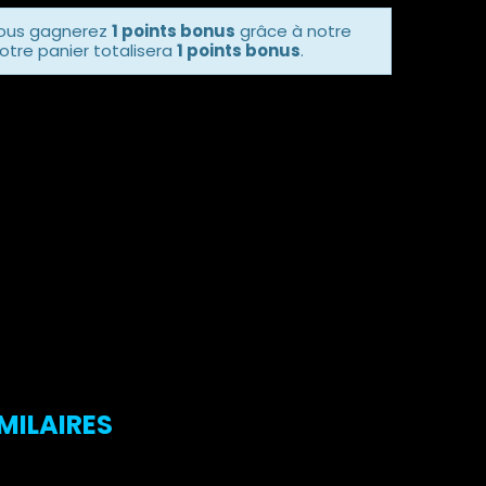
vous gagnerez
1 points bonus
grâce à notre
otre panier totalisera
1 points bonus
.
MILAIRES