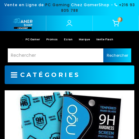
Vente en Ligne de
PC Gaming
Chez GamerShop -
+216 93
805 788
0
PC Gamer
Promos
Ecran
Marque
Vente Flash
Rechercher
CATÉGORIES