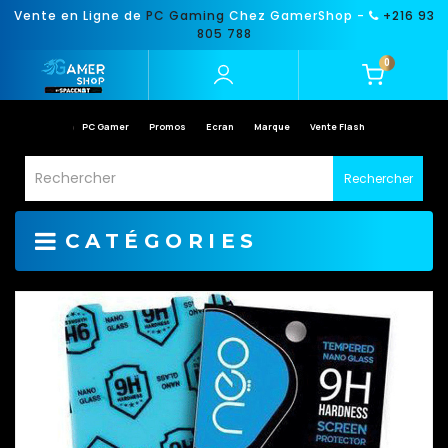
Vente en Ligne de
PC Gaming
Chez GamerShop -
+216 93
805 788
0
PC Gamer
Promos
Ecran
Marque
Vente Flash
Rechercher
CATÉGORIES