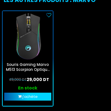
Souris Gaming Marvo
M513 Scorpion Optique
4800 DPI 7 boutons USB
29,000 DT
49,000 DT
2.0 Windows
En stock
j'achète