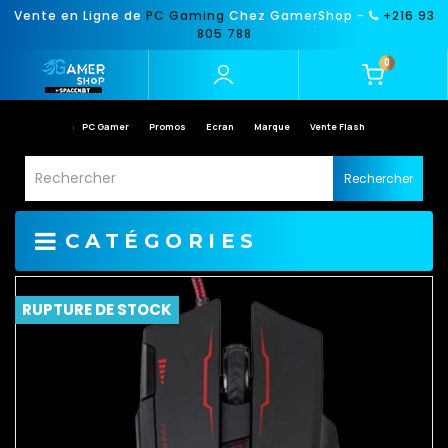
Vente en Ligne de
PC Gaming
Chez GamerShop -
+216 93
805 788
0
PC Gamer
Promos
Ecran
Marque
Vente Flash
Rechercher
CATÉGORIES
RUPTURE DE STOCK