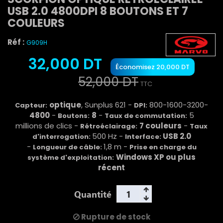
USB 2.0 4800DPI 8 BOUTONS ET 7
COULEURS
Réf :
G909H
32,000 DT
Économisez 20,000 DT
52,000 DT
TTC
optique
, Sunplus 621 -
800-1600-3200-
Capteur:
DPI:
4800
-
8
-
5
Boutons:
Taux de commutation:
millions de clics -
7 couleurs
-
Rétroéclairage:
Taux
500 Hz -
USB 2.0
d'interrogation:
Interface:
-
1,8 m -
Longueur de câble:
Prise en charge du
Windows XP ou plus
système d'exploitation:
récent
Quantité
Rupture de stock