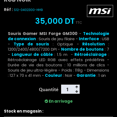
Réf :
S12-0402300-HH9
35,000 DT
TTC
Souris Gamer MSI Forge GM300
-
Technologie
de connexion
: Souris de jeu filaire
-
Interface
: USB
-
Type de souris
: Optique -
Résolution
:
1200/2400/4800/7200 DPI -
Nombre de boutons
: 7
-
Longueur de câble
: 1.5 m
-
Rétroéclairage
:
Rétroéclairage LED RGB avec effets prédéfinis -
Durée de vie des boutons : 10 millions de clics -
Souris de jeu ultra-légère
- Poids : 118g - Dimensions
: 127 x 70 x 41 mm
-
Couleur
: Noir -
Garantie
: 1 an
Quantité
En arrivage
Stock en magasin :