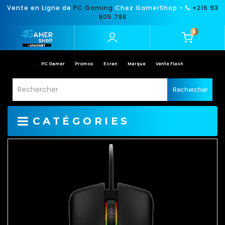
Vente en Ligne de
PC Gaming
Chez GamerShop -
+216 93
805 788
0
PC Gamer
Promos
Ecran
Marque
Vente Flash
Rechercher
CATÉGORIES