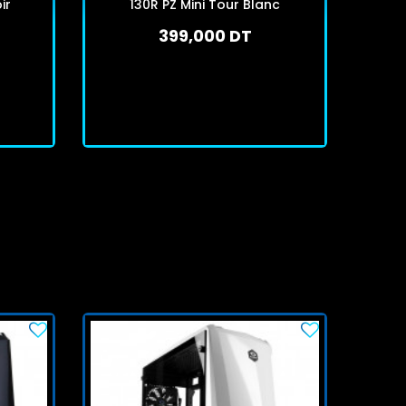
ir
130R PZ Mini Tour Blanc
399,000 DT
En stock
J'achète