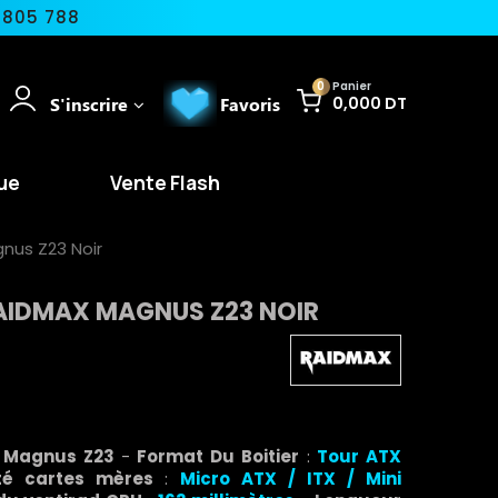
 805 788
0
Panier
S'inscrire
Favoris
0,000 DT
ue
Vente Flash
nus Z23 Noir
AIDMAX MAGNUS Z23 NOIR
x Magnus Z23
-
Format Du Boitier
:
Tour
ATX
ité cartes mères
:
Micro ATX / ITX / Mini