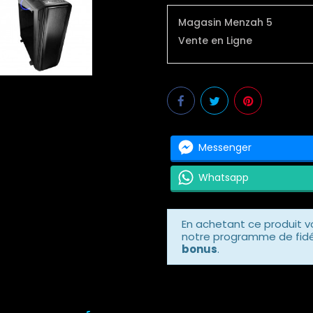
Magasin Menzah 5
Vente en Ligne
Messenger
Whatsapp
En achetant ce produit 
notre programme de fidél
bonus
.