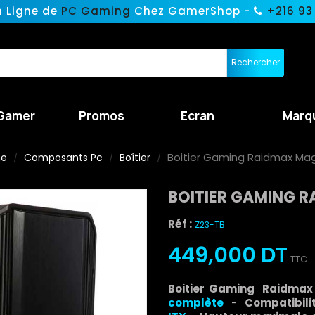
n Ligne de
PC Gaming
Chez GamerShop -
+216 93
Rechercher
Gamer
Promos
Ecran
Marq
Boitier Gaming Raidmax Mag
ne
Composants Pc
Boîtier
BOITIER GAMING R
Réf :
Z23-TB
449,000 DT
TTC
Boitier Gaming Raidma
complète
-
Compatibil