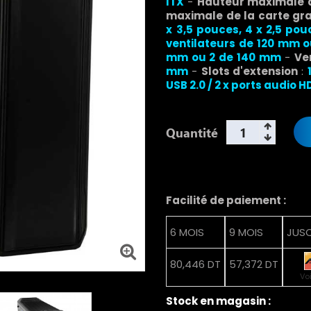
ITX
-
Hauteur maximale 
maximale de la carte gr
x
3,5 pouces, 4 x
2,5 pou
ventilateurs de 120 mm 
mm ou 2 de 140 mm
-
Ve
mm
-
Slots d'extension
:
USB 2.0 / 2 x ports audio H
Quantité
Facilité de paiement :
6 MOIS
9 MOIS
JUSQ
80,446 DT
57,372 DT
Vo
Stock en magasin :