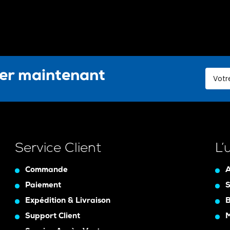
ter maintenant
Service Client
L’
Commande
A
Paiement
S
Expédition & Livraison
B
Support Client