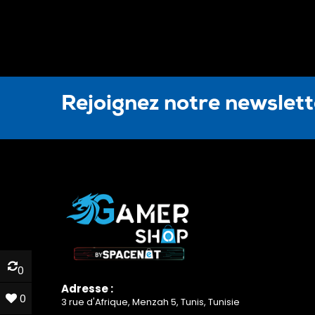
Rejoignez notre newslet
0
0
Adresse :
0
0
3 rue d'Afrique, Menzah 5, Tunis, Tunisie