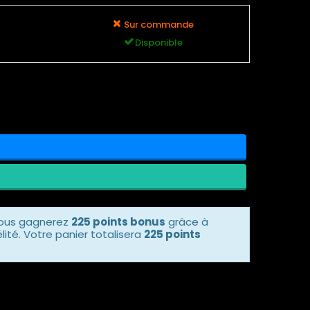
Sur commande
Disponible
vous gagnerez
225 points bonus
grâce à
ité. Votre panier totalisera
225 points