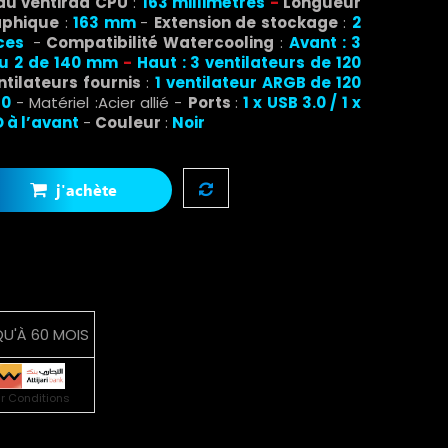
du ventirad CPU
:
163
millimètres
-
Longueur
aphique
:
163 mm
-
Extension de stockage
:
2
ces
-
Compatibilité Watercooling
:
Avant : 3
ou 2 de 140 mm
-
Haut : 3 ventilateurs de 120
ntilateurs fournis
:
1 ventilateur ARGB de 120
10
- Matériel :Acier allié -
Ports
:
1 x USB 3.0 / 1 x
D à l’avant
-
Couleur
:
Noir
j'achète
U'À 60 MOIS
ir Conditions