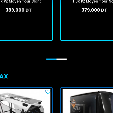
0R PZ Moyen Tour Blanc
110R PZ Moyen Tour No
389,000 DT
379,000 DT
En stock
En stock
J'achète
J'achète
MAX