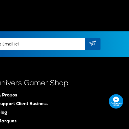
univers Gamer Shop
 Propos
Contactez
upport Client Business
nous
log
Marques