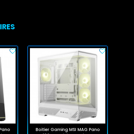
IRES
 Pano
Boitier Gaming MSI MAG Pano
Boi