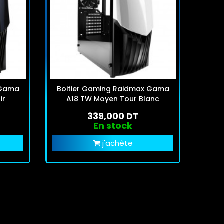
 Gama
Boitier Gaming Raidmax Gama
ir
A18 TW Moyen Tour Blanc
339,000 DT
En stock
j'achète