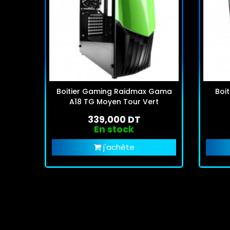
Boitier Gaming Raidmax Gama
Boitie
A18 TG Moyen Tour Vert
339,000 DT
En stock
j'achète