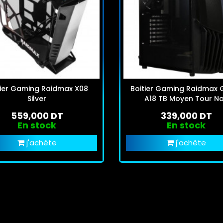
r Gaming Raidmax X08
Boitier Gaming Raidmax
Silver
A18 TB Moyen Tour No
559,000 DT
339,000 DT
En stock
En stock
j'achète
j'achète