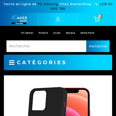
Vente en Ligne de
PC Gaming
Chez GamerShop -
+216 93
805 788
0
PC Gamer
Promos
Ecran
Marque
Vente Flash
Rechercher
CATÉGORIES