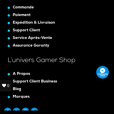
Commande
Paiement
Expédition & Livraison
Support Client
Service Après-Vente
Assurance Garanty
L’univers Gamer Shop
A Propos
Contactez
nous
Support Client Business
0
0
Blog
Marques