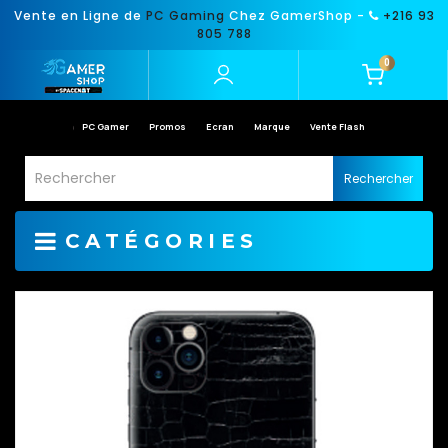
Vente en Ligne de
PC Gaming
Chez GamerShop -
+216 93
805 788
0
PC Gamer
Promos
Ecran
Marque
Vente Flash
Rechercher
CATÉGORIES