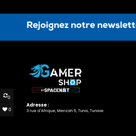
Rejoignez notre newslet
0
0
Adresse :
0
0
3 rue d'Afrique, Menzah 5, Tunis, Tunisie