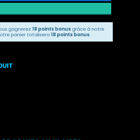
vous gagnerez
18 points bonus
grâce à notre
otre panier totalisera
18 points bonus
.
DUIT