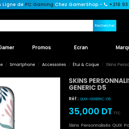
n Ligne de
PC Gaming
Chez GamerShop -
+216 93
Rechercher
Gamer
Promos
Ecran
Marq
Skins Pers
ne
Smartphone
Accessoires
Étui & Coque
SKINS PERSONNALI
GENERIC D5
Réf :
QUIX-GENERIC-D5.
35,000 DT
TTC
Skins Personnalisés QUIX 