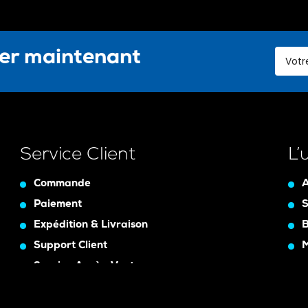
ter maintenant
Service Client
L’
Commande
A
Paiement
S
Expédition & Livraison
B
Support Client
Service Après-Vente
Assurance Garanty