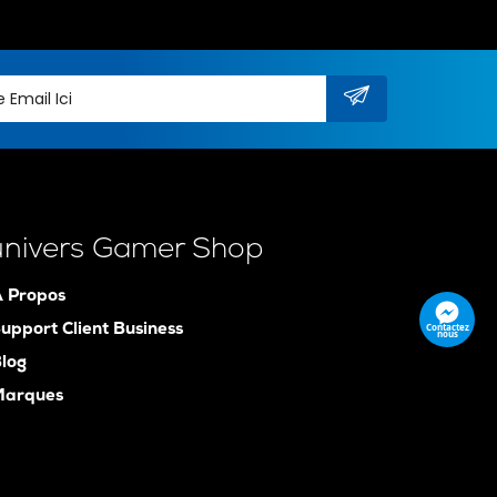
univers Gamer Shop
 Propos
Contactez
upport Client Business
nous
log
Marques