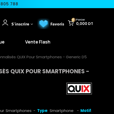
 805 788
0
Panier
S'inscrire
Favoris
0,000 DT
ue
Vente Flash
onnalisés QUIX Pour Smartphones - Generic D5
SÉS QUIX POUR SMARTPHONES -
Pour Smartphones -
Type
: Smartphone -
Motif
: