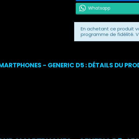
Whatsapp
En achetant ce produit 
programme de fidélité. V
MARTPHONES - GENERIC D5 : DÉTAILS DU PRO