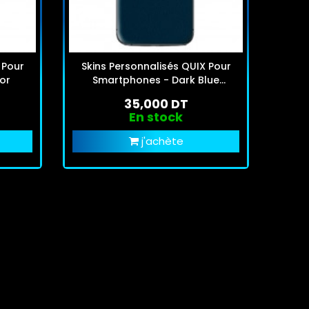
 Pour
Skins Personnalisés QUIX Pour
Skin
or
Smartphones - Dark Blue
Sm
Leather
35,000 DT
En stock
j'achète