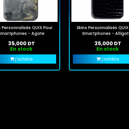
s Personnalisés QUIX Pour
Skins Personnalisés QUIX
Smartphones - Agate
Smartphones - Alligat
35,000 DT
35,000 DT
En stock
En stock
j'achète
j'achète