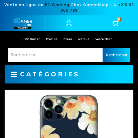
Vente en Ligne de
PC Gaming
Chez GamerShop -
+216 93
805 788
0
PC Gamer
Promos
Ecran
Marque
Vente Flash
Rechercher
CATÉGORIES