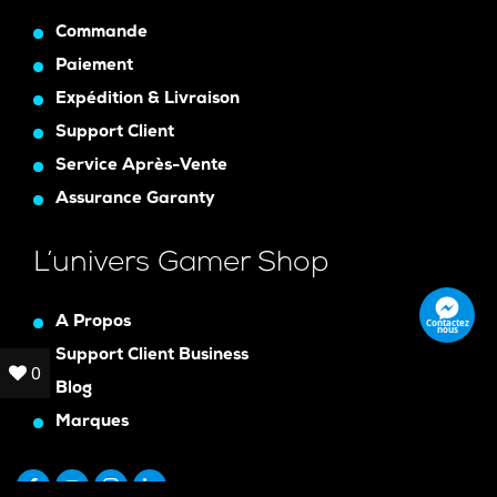
Commande
Paiement
Expédition & Livraison
Support Client
Service Après-Vente
Assurance Garanty
L’univers Gamer Shop
A Propos
Contactez
nous
Support Client Business
0
0
Blog
Marques