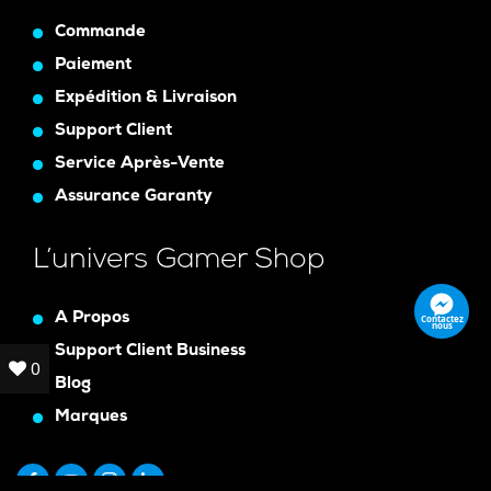
Commande
Paiement
Expédition & Livraison
Support Client
Service Après-Vente
Assurance Garanty
L’univers Gamer Shop
A Propos
Contactez
nous
Support Client Business
0
0
Blog
Marques