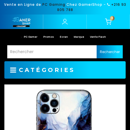
Vente en Ligne de
PC Gaming
Chez GamerShop -
+216 93
805 788
0
PC Gamer
Promos
Ecran
Marque
Vente Flash
Rechercher
CATÉGORIES